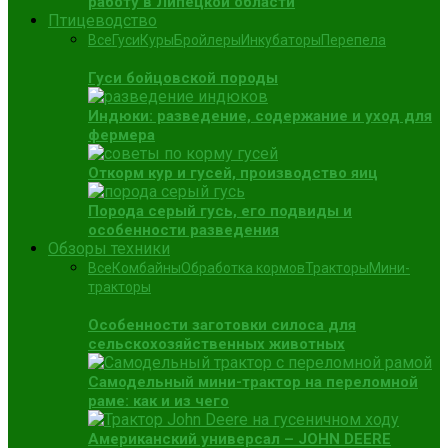
работу в Липецкой области
Птицеводство
Все
Гуси
Куры
Бройлеры
Инкубаторы
Перепела
Гуси бойцовской породы
Индюки: разведение, содержание и уход для
фермера
Откорм кур и гусей, производство яиц
Порода серый гусь, его подвиды и
особенности разведения
Обзоры техники
Все
Комбайны
Обработка кормов
Тракторы
Мини-
тракторы
Особенности заготовки силоса для
сельскохозяйственных животных
Самодельный мини-трактор на переломной
раме: как и из чего
Американский универсал – JOHN DEERE