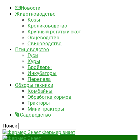
Новости
Животноводство
Козы
Кролиководство
Крупный рогатый скот
Овцеводство
Свиноводство
Птицеводство
Гуси
Куры
Бройлеры
Инкубаторы
Перепела
Обзоры техники
Комбайны
Обработка кормов
Тракторы
Мини-тракторы
Садоводство
Поиск
Фермер знает