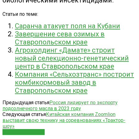
биологическими инсектицидами.
Статьи по теме:
Саранча атакует поля на Кубани
Завершение сева озимых в
Ставропольском крае
Агрохолдинг «Дамате» строит
новый селекционно-генетический
центр в Ставропольском крае
Компания «Сельхозтранс» построит
комбикормовый завод в
Ставропольском крае
Предыдущая статья
Россия лидирует по экспорту
подсолнечного масла в 2023 году
Следующая статья
Китайская компания Zoomlion
выставит свою технику на соревнованиях «Трактор-
шоу»
СХОЖИЕ СТАТЬИ