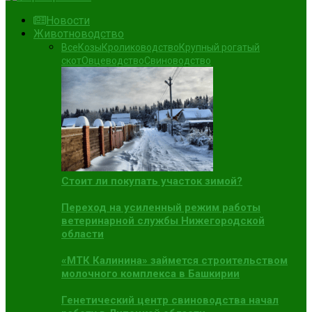
Новости
Животноводство
Все
Козы
Кролиководство
Крупный рогатый
скот
Овцеводство
Свиноводство
Стоит ли покупать участок зимой?
Переход на усиленный режим работы
ветеринарной службы Нижегородской
области
«МТК Калинина» займется строительством
молочного комплекса в Башкирии
Генетический центр свиноводства начал