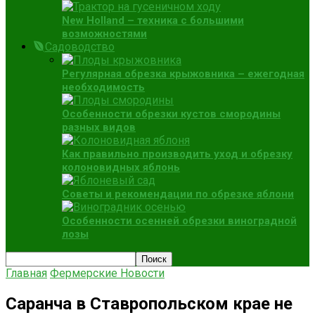
New Holland – техника с большими
возможностями
Садоводство
Регулярная обрезка крыжовника – ежегодная
необходимость
Особенности обрезки кустов смородины
разных видов
Как правильно производить уход и обрезку
колоновидных яблонь
Советы и рекомендации по обрезке яблони
Особенности осенней обрезки виноградной
лозы
Главная
Фермерские Новости
Саранча в Ставропольском крае не