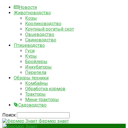
Новости
Животноводство
Козы
Кролиководство
Крупный рогатый скот
Овцеводство
Свиноводство
Птицеводство
Гуси
Куры
Бройлеры
Инкубаторы
Перепела
Обзоры техники
Комбайны
Обработка кормов
Тракторы
Мини-тракторы
Садоводство
Поиск
Фермер знает