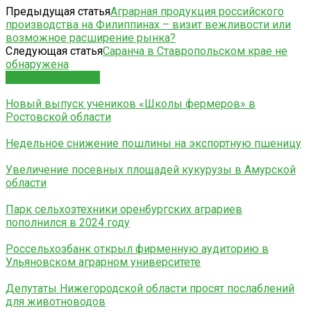
Предыдущая статья
Аграрная продукция российского
производства на Филиппинах – визит вежливости или
возможное расширение рынка?
Следующая статья
Саранча в Ставропольском крае не
обнаружена
СХОЖИЕ СТАТЬИ
Новый выпуск учеников «Школы фермеров» в
Ростовской области
Недельное снижение пошлины на экспортную пшеницу
Увеличение посевных площадей кукурузы в Амурской
области
Парк сельхозтехники оренбургских аграриев
пополнился в 2024 году
Россельхозбанк открыл фирменную аудиторию в
Ульяновском аграрном университете
Депутаты Нижегородской области просят послаблений
для животноводов