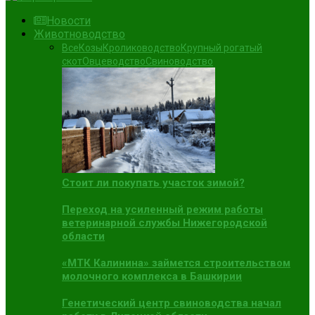
Новости
Животноводство
Все
Козы
Кролиководство
Крупный рогатый
скот
Овцеводство
Свиноводство
Стоит ли покупать участок зимой?
Переход на усиленный режим работы
ветеринарной службы Нижегородской
области
«МТК Калинина» займется строительством
молочного комплекса в Башкирии
Генетический центр свиноводства начал