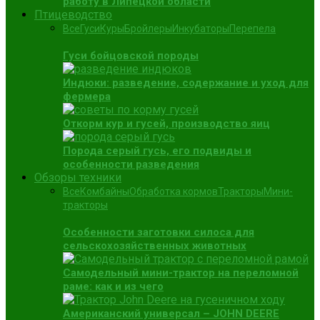
работу в Липецкой области
Птицеводство
Все
Гуси
Куры
Бройлеры
Инкубаторы
Перепела
Гуси бойцовской породы
Индюки: разведение, содержание и уход для
фермера
Откорм кур и гусей, производство яиц
Порода серый гусь, его подвиды и
особенности разведения
Обзоры техники
Все
Комбайны
Обработка кормов
Тракторы
Мини-
тракторы
Особенности заготовки силоса для
сельскохозяйственных животных
Самодельный мини-трактор на переломной
раме: как и из чего
Американский универсал – JOHN DEERE