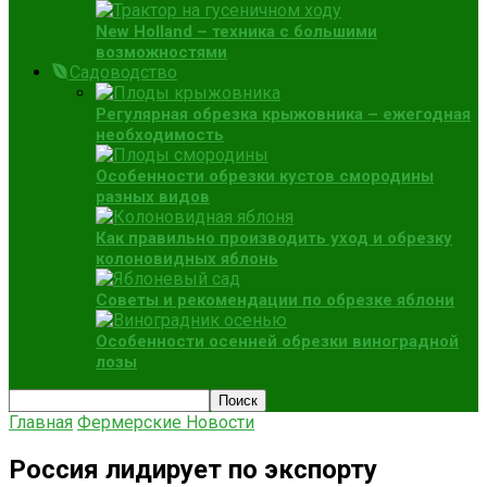
New Holland – техника с большими
возможностями
Садоводство
Регулярная обрезка крыжовника – ежегодная
необходимость
Особенности обрезки кустов смородины
разных видов
Как правильно производить уход и обрезку
колоновидных яблонь
Советы и рекомендации по обрезке яблони
Особенности осенней обрезки виноградной
лозы
Главная
Фермерские Новости
Россия лидирует по экспорту