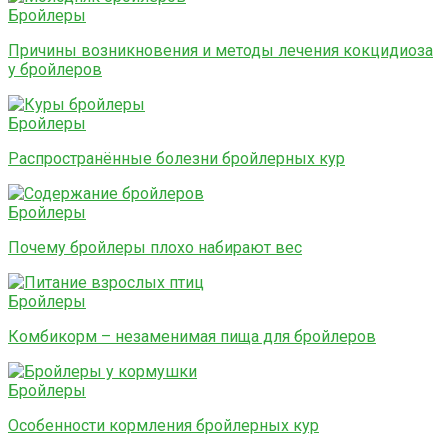
Бройлеры
Причины возникновения и методы лечения кокцидиоза
у бройлеров
Бройлеры
Распространённые болезни бройлерных кур
Бройлеры
Почему бройлеры плохо набирают вес
Бройлеры
Комбикорм – незаменимая пища для бройлеров
Бройлеры
Особенности кормления бройлерных кур