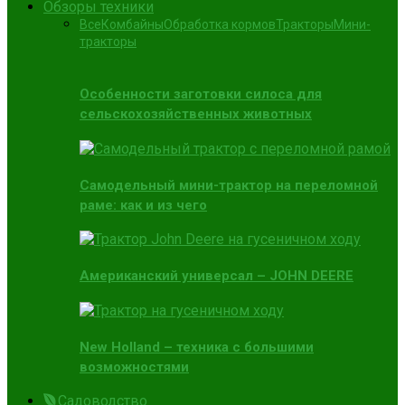
Обзоры техники
Все
Комбайны
Обработка кормов
Тракторы
Мини-
тракторы
Особенности заготовки силоса для
сельскохозяйственных животных
Самодельный мини-трактор на переломной
раме: как и из чего
Американский универсал – JOHN DEERE
New Holland – техника с большими
возможностями
Садоводство