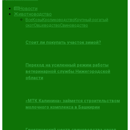
Новости
Животноводство
Все
Козы
Кролиководство
Крупный рогатый
скот
Овцеводство
Свиноводство
Стоит ли покупать участок зимой?
Переход на усиленный режим работы
ветеринарной службы Нижегородской
области
«МТК Калинина» займется строительством
молочного комплекса в Башкирии
Генетический центр свиноводства начал