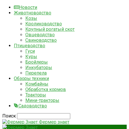
Новости
Животноводство
Козы
Кролиководство
Крупный рогатый скот
Овцеводство
Свиноводство
Птицеводство
Гуси
Куры
Бройлеры
Инкубаторы
Перепела
Обзоры техники
Комбайны
Обработка кормов
Тракторы
Мини-тракторы
Садоводство
Поиск
Фермер знает