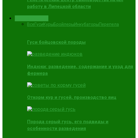
работу в Липецкой области
Птицеводство
Все
Гуси
Куры
Бройлеры
Инкубаторы
Перепела
Гуси бойцовской породы
Индюки: разведение, содержание и уход для
фермера
Откорм кур и гусей, производство яиц
Порода серый гусь, его подвиды и
особенности разведения