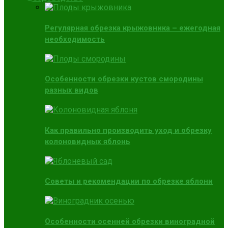
Регулярная обрезка крыжовника – ежегодная
необходимость
Особенности обрезки кустов смородины
разных видов
Как правильно производить уход и обрезку
колоновидных яблонь
Советы и рекомендации по обрезке яблони
Особенности осенней обрезки виноградной