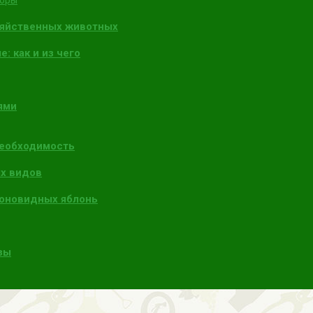
торы
зяйственных животных
: как и из чего
ями
необходимость
х видов
лоновидных яблонь
зы