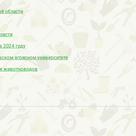
й области
ласти
в 2024 году
ском аграрном университете
ля животноводов