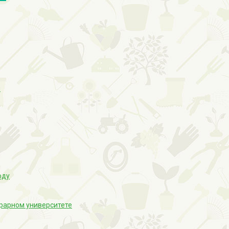
и
оду
рарном университете