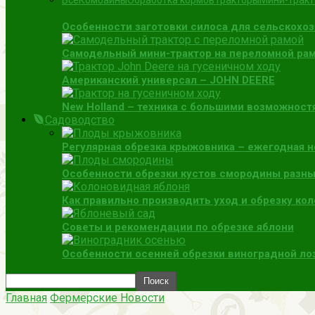
Все
Комбайны
Обработка кормов
Тракторы
Мини-трак
Особенности заготовки силоса для сельскохо
Самодельный мини-трактор на переломной раме
Американский универсал – JOHN DEERE
New Holland – техника с большими возможност
Садоводство
Регулярная обрезка крыжовника – ежегодная 
Особенности обрезки кустов смородины разны
Как правильно производить уход и обрезку ко
Советы и рекомендации по обрезке яблони
Особенности осенней обрезки виноградной ло
Главная
Фермерские Новости