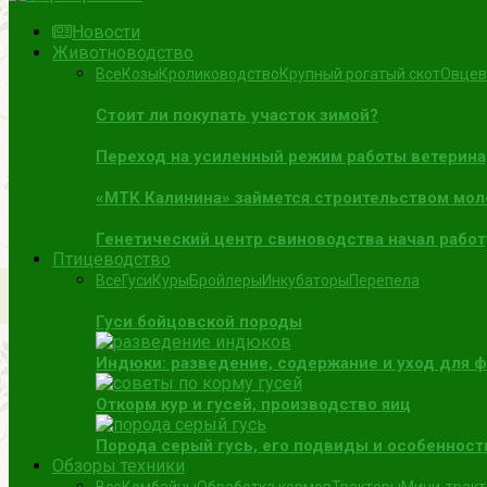
Новости
Животноводство
Все
Козы
Кролиководство
Крупный рогатый скот
Овцев
Стоит ли покупать участок зимой?
Переход на усиленный режим работы ветерин
«МТК Калинина» займется строительством мол
Генетический центр свиноводства начал работ
Птицеводство
Все
Гуси
Куры
Бройлеры
Инкубаторы
Перепела
Гуси бойцовской породы
Индюки: разведение, содержание и уход для 
Откорм кур и гусей, производство яиц
Порода серый гусь, его подвиды и особенност
Обзоры техники