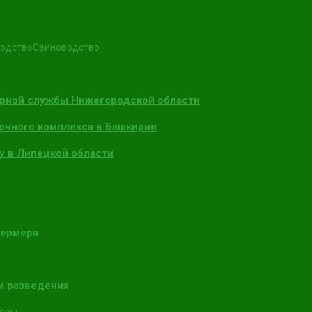
одство
Свиноводство
арной службы Нижегородской области
очного комплекса в Башкирии
у в Липецкой области
фермера
и разведения