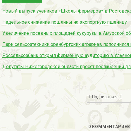
Новый выпуск учеников «Школы фермеров» в Ростовско
Недельное снижение пошлины на экспортную пшеницу
Увеличение посевных площадей кукурузы в Амурской об
Парк сельхозтехники оренбургских аграриев пополнился 
Россельхозбанк открыл фирменную аудиторию в Ульянов
Депутаты Нижегородской области просят послаблений д
Подписаться
0
КОММЕНТАРИЕВ