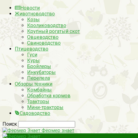
Новости
Животноводство
Козы
Кролиководство
Крупный рогатый скот
Овцеводство
Свиноводство
Птицеводство
Гуси
Куры
Бройлеры
Инкубаторы
Перепела
Обзоры техники
Комбайны
Обработка кормов
Тракторы
Мини-тракторы
Садоводство
Поиск
Фермер знает