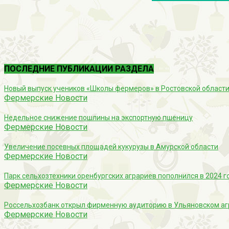
ПОСЛЕДНИЕ ПУБЛИКАЦИИ РАЗДЕЛА
Новый выпуск учеников «Школы фермеров» в Ростовской област
Фермерские Новости
Недельное снижение пошлины на экспортную пшеницу
Фермерские Новости
Увеличение посевных площадей кукурузы в Амурской области
Фермерские Новости
Парк сельхозтехники оренбургских аграриев пополнился в 2024 г
Фермерские Новости
Россельхозбанк открыл фирменную аудиторию в Ульяновском аг
Фермерские Новости