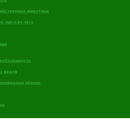
торы
зяйственных животных
: как и из чего
ями
необходимость
х видов
лоновидных яблонь
зы