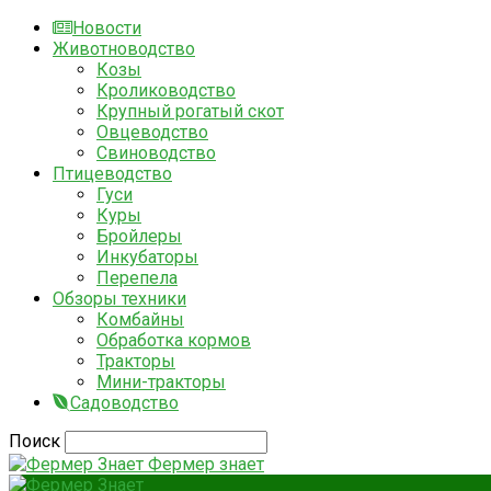
Новости
Животноводство
Козы
Кролиководство
Крупный рогатый скот
Овцеводство
Свиноводство
Птицеводство
Гуси
Куры
Бройлеры
Инкубаторы
Перепела
Обзоры техники
Комбайны
Обработка кормов
Тракторы
Мини-тракторы
Садоводство
Поиск
Фермер знает