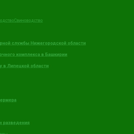
одство
Свиноводство
арной службы Нижегородской области
очного комплекса в Башкирии
у в Липецкой области
фермера
и разведения