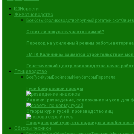
Новости
Животноводство
Все
Козы
Кролиководство
Крупный рогатый скот
Овцев
Стоит ли покупать участок зимой?
Переход на усиленный режим работы ветерин
«МТК Калинина» займется строительством мол
Генетический центр свиноводства начал работ
Птицеводство
Все
Гуси
Куры
Бройлеры
Инкубаторы
Перепела
Гуси бойцовской породы
Индюки: разведение, содержание и уход для 
Откорм кур и гусей, производство яиц
Порода серый гусь, его подвиды и особенност
Обзоры техники