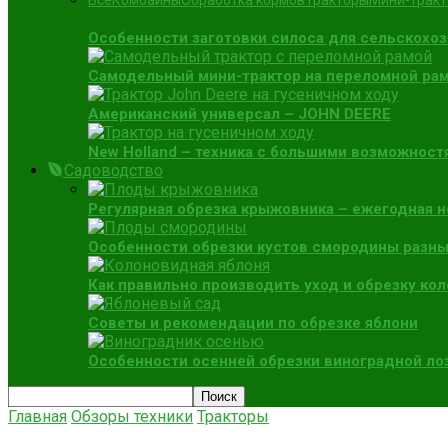
Все
Комбайны
Обработка кормов
Тракторы
Мини-трак
Особенности заготовки силоса для сельскохо
Самодельный мини-трактор на переломной раме
Американский универсал – JOHN DEERE
New Holland – техника с большими возможност
Садоводство
Регулярная обрезка крыжовника – ежегодная 
Особенности обрезки кустов смородины разны
Как правильно производить уход и обрезку ко
Советы и рекомендации по обрезке яблони
Особенности осенней обрезки виноградной ло
Главная
Обзоры техники
Тракторы