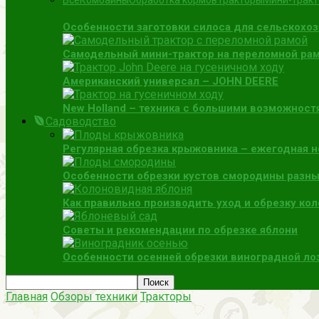
Все
Комбайны
Обработка кормов
Тракторы
Мини-трак
Особенности заготовки силоса для сельскохо
Самодельный мини-трактор на переломной раме
Американский универсал – JOHN DEERE
New Holland – техника с большими возможност
Садоводство
Регулярная обрезка крыжовника – ежегодная 
Особенности обрезки кустов смородины разны
Как правильно производить уход и обрезку ко
Советы и рекомендации по обрезке яблони
Особенности осенней обрезки виноградной ло
Главная
Обзоры техники
Тракторы