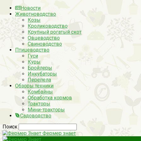
Новости
Животноводство
Козы
Кролиководство
Крупный рогатый скот
Овцеводство
Свиноводство
Птицеводство
Гуси
Куры
Бройлеры
Инкубаторы
Перепела
Обзоры техники
Комбайны
Обработка кормов
Тракторы
Мини-тракторы
Садоводство
Поиск
Фермер знает