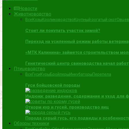
Новости
Животноводство
Все
Козы
Кролиководство
Крупный рогатый скот
Овцев
Стоит ли покупать участок зимой?
Переход на усиленный режим работы ветерин
«МТК Калинина» займется строительством мол
Генетический центр свиноводства начал работ
Птицеводство
Все
Гуси
Куры
Бройлеры
Инкубаторы
Перепела
Гуси бойцовской породы
Индюки: разведение, содержание и уход для 
Откорм кур и гусей, производство яиц
Порода серый гусь, его подвиды и особенност
Обзоры техники