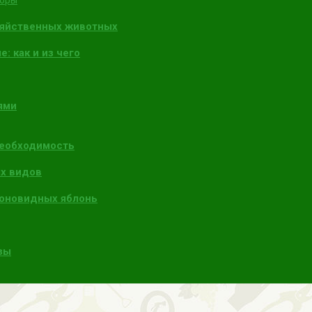
торы
зяйственных животных
: как и из чего
ями
необходимость
х видов
лоновидных яблонь
зы