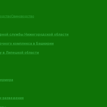
одство
Свиноводство
арной службы Нижегородской области
очного комплекса в Башкирии
у в Липецкой области
фермера
и разведения