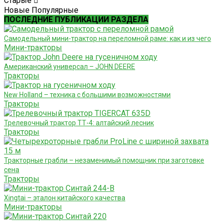
Старые
Новые
Популярные
ПОСЛЕДНИЕ ПУБЛИКАЦИИ РАЗДЕЛА
Самодельный мини-трактор на переломной раме: как и из чего
Мини-тракторы
Американский универсал – JOHN DEERE
Тракторы
New Holland – техника с большими возможностями
Тракторы
Трелевочный трактор ТТ-4: алтайский лесник
Тракторы
Тракторные грабли – незаменимый помощник при заготовке
сена
Тракторы
Xingtai – эталон китайского качества
Мини-тракторы