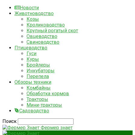
Новости
Животноводство
Козы
Кролиководство
Крупный рогатый скот
Овцеводство
Свиноводство
Птицеводство
Гуси
Куры
Бройлеры
Инкубаторы
Перепела
Обзоры техники
Комбайны
Обработка кормов
Тракторы
Мини-тракторы
Садоводство
Поиск
Фермер знает