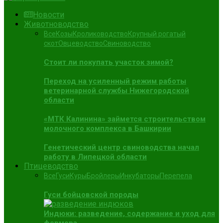
Новости
Животноводство
Все
Козы
Кролиководство
Крупный рогатый
скот
Овцеводство
Свиноводство
Стоит ли покупать участок зимой?
Переход на усиленный режим работы
ветеринарной службы Нижегородской
области
«МТК Калинина» займется строительством
молочного комплекса в Башкирии
Генетический центр свиноводства начал
работу в Липецкой области
Птицеводство
Все
Гуси
Куры
Бройлеры
Инкубаторы
Перепела
Гуси бойцовской породы
Индюки: разведение, содержание и уход для