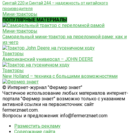
Синтай 220 и Синтай 244 – надежность от китайского
производителя
Мини-тракторы
ПОПУЛЯРНЫЕ МАТЕРИАЛЫ
Мини-тракторы
Самодельный мини-трактор на переломной раме: как и
из чего
Тракторы
Американский универсал – JOHN DEERE
Тракторы
New Holland – техника с большими возможностями
© Интернет-журнал "Фермер знает"
Частичное использование любых материалов интернет-
портала "Фермер знает" возможно только с указанием
активной ссылки на первоисточник: сайт
fermerznaet.com.
Вопросы и предложения: info@fermerznaet.com
Разместить рекламу
Содержание сайта