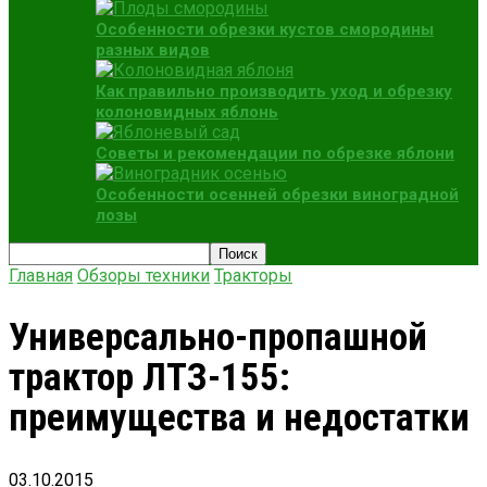
Особенности обрезки кустов смородины
разных видов
Как правильно производить уход и обрезку
колоновидных яблонь
Советы и рекомендации по обрезке яблони
Особенности осенней обрезки виноградной
лозы
Главная
Обзоры техники
Тракторы
Универсально-пропашной
трактор ЛТЗ-155:
преимущества и недостатки
03.10.2015