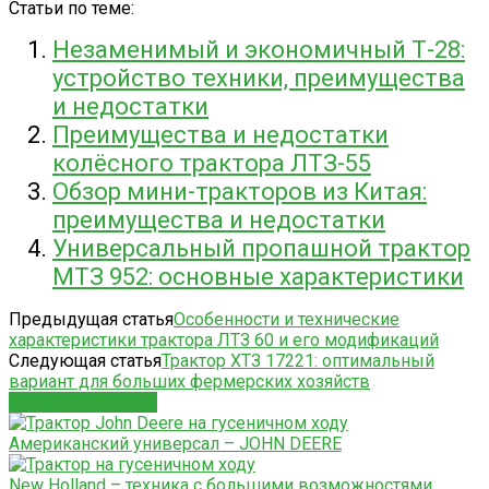
Статьи по теме:
Незаменимый и экономичный Т-28:
устройство техники, преимущества
и недостатки
Преимущества и недостатки
колёсного трактора ЛТЗ-55
Обзор мини-тракторов из Китая:
преимущества и недостатки
Универсальный пропашной трактор
МТЗ 952: основные характеристики
Предыдущая статья
Особенности и технические
характеристики трактора ЛТЗ 60 и его модификаций
Следующая статья
Трактор ХТЗ 17221: оптимальный
вариант для больших фермерских хозяйств
СХОЖИЕ СТАТЬИ
Американский универсал – JOHN DEERE
New Holland – техника с большими возможностями