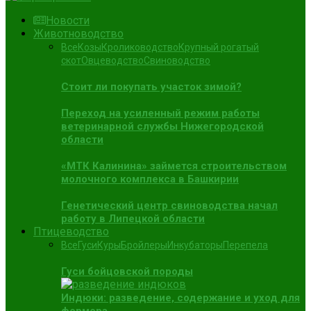
Новости
Животноводство
Все
Козы
Кролиководство
Крупный рогатый
скот
Овцеводство
Свиноводство
Стоит ли покупать участок зимой?
Переход на усиленный режим работы
ветеринарной службы Нижегородской
области
«МТК Калинина» займется строительством
молочного комплекса в Башкирии
Генетический центр свиноводства начал
работу в Липецкой области
Птицеводство
Все
Гуси
Куры
Бройлеры
Инкубаторы
Перепела
Гуси бойцовской породы
Индюки: разведение, содержание и уход для