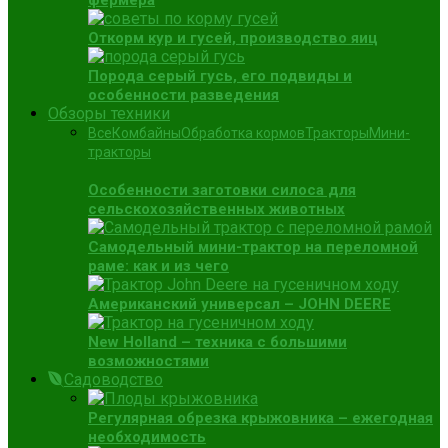
фермера
Откорм кур и гусей, производство яиц
Порода серый гусь, его подвиды и
особенности разведения
Обзоры техники
Все
Комбайны
Обработка кормов
Тракторы
Мини-
тракторы
Особенности заготовки силоса для
сельскохозяйственных животных
Самодельный мини-трактор на переломной
раме: как и из чего
Американский универсал – JOHN DEERE
New Holland – техника с большими
возможностями
Садоводство
Регулярная обрезка крыжовника – ежегодная
необходимость