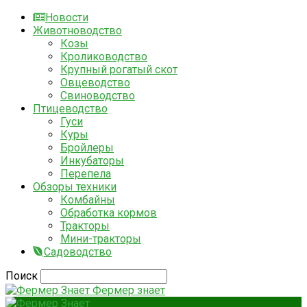
Новости
Животноводство
Козы
Кролиководство
Крупный рогатый скот
Овцеводство
Свиноводство
Птицеводство
Гуси
Куры
Бройлеры
Инкубаторы
Перепела
Обзоры техники
Комбайны
Обработка кормов
Тракторы
Мини-тракторы
Садоводство
Поиск
Фермер знает