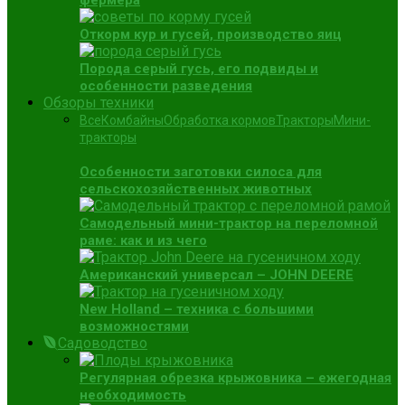
фермера
Откорм кур и гусей, производство яиц
Порода серый гусь, его подвиды и
особенности разведения
Обзоры техники
Все
Комбайны
Обработка кормов
Тракторы
Мини-
тракторы
Особенности заготовки силоса для
сельскохозяйственных животных
Самодельный мини-трактор на переломной
раме: как и из чего
Американский универсал – JOHN DEERE
New Holland – техника с большими
возможностями
Садоводство
Регулярная обрезка крыжовника – ежегодная
необходимость