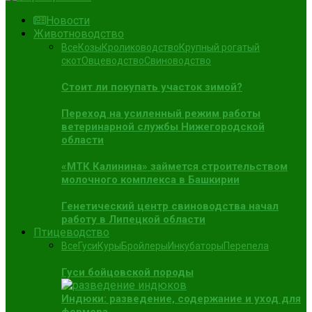
Новости
Животноводство
Все
Козы
Кролиководство
Крупный рогатый
скот
Овцеводство
Свиноводство
Стоит ли покупать участок зимой?
Переход на усиленный режим работы
ветеринарной службы Нижегородской
области
«МТК Калинина» займется строительством
молочного комплекса в Башкирии
Генетический центр свиноводства начал
работу в Липецкой области
Птицеводство
Все
Гуси
Куры
Бройлеры
Инкубаторы
Перепела
Гуси бойцовской породы
Индюки: разведение, содержание и уход для