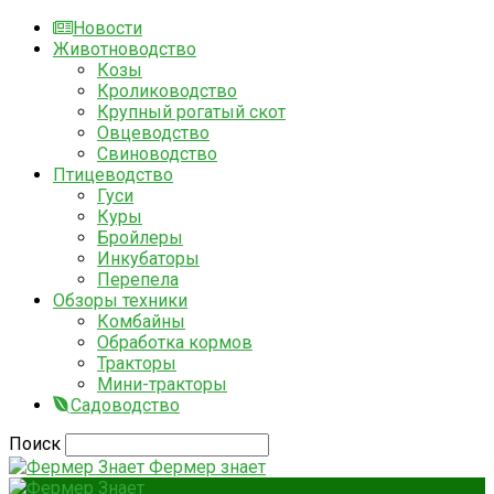
Новости
Животноводство
Козы
Кролиководство
Крупный рогатый скот
Овцеводство
Свиноводство
Птицеводство
Гуси
Куры
Бройлеры
Инкубаторы
Перепела
Обзоры техники
Комбайны
Обработка кормов
Тракторы
Мини-тракторы
Садоводство
Поиск
Фермер знает