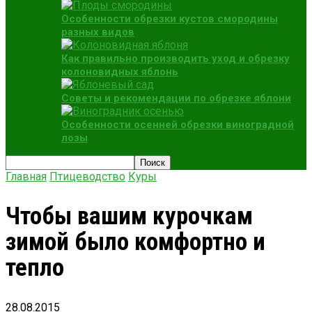
Особенности обрезки кустов смородины
разных видов
Как правильно производить уход и обрезку
колоновидных яблонь
Советы и рекомендации по обрезке яблони
Особенности осенней обрезки виноградной
лозы
Главная
Птицеводство
Куры
Чтобы вашим курочкам
зимой было комфортно и
тепло
28.08.2015