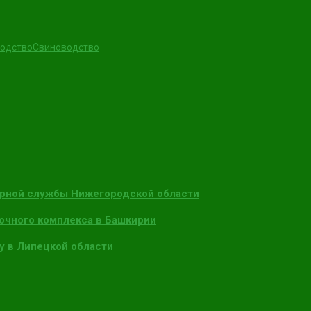
одство
Свиноводство
арной службы Нижегородской области
очного комплекса в Башкирии
у в Липецкой области