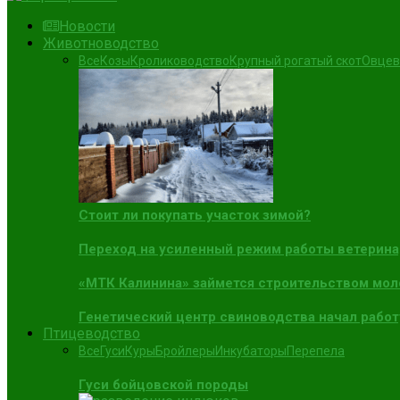
Новости
Животноводство
Все
Козы
Кролиководство
Крупный рогатый скот
Овцев
Стоит ли покупать участок зимой?
Переход на усиленный режим работы ветерин
«МТК Калинина» займется строительством мол
Генетический центр свиноводства начал работ
Птицеводство
Все
Гуси
Куры
Бройлеры
Инкубаторы
Перепела
Гуси бойцовской породы