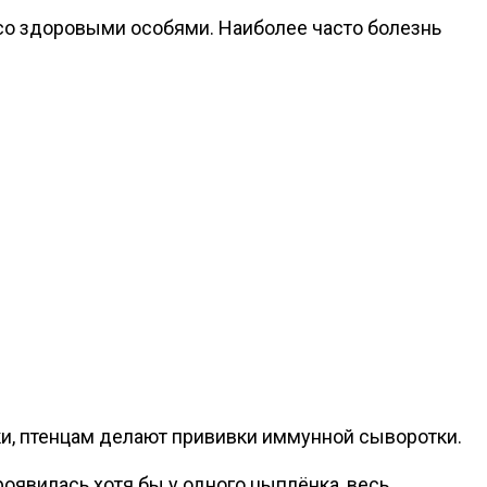
со здоровыми особями. Наиболее часто болезнь
ки, птенцам делают прививки иммунной сыворотки.
оявилась хотя бы у одного цыплёнка, весь