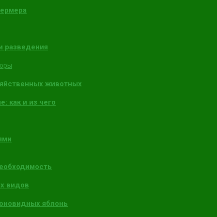
фермера
и разведения
торы
зяйственных животных
: как и из чего
ями
необходимость
х видов
лоновидных яблонь