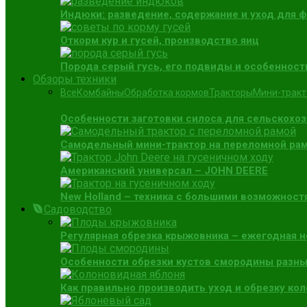
Индюки: разведение, содержание и уход для 
Откорм кур и гусей, производство яиц
Порода серый гусь, его подвиды и особенност
Обзоры техники
Все
Комбайны
Обработка кормов
Тракторы
Мини-трак
Особенности заготовки силоса для сельскохо
Самодельный мини-трактор на переломной раме
Американский универсал – JOHN DEERE
New Holland – техника с большими возможност
Садоводство
Регулярная обрезка крыжовника – ежегодная 
Особенности обрезки кустов смородины разны
Как правильно производить уход и обрезку ко