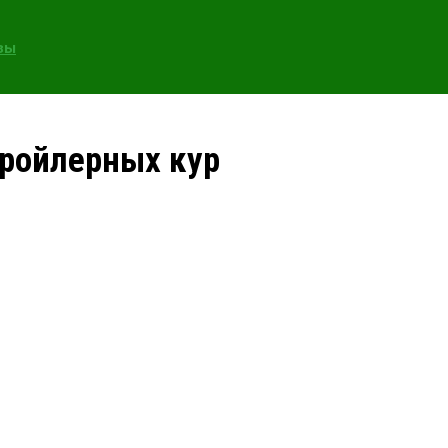
зы
ройлерных кур