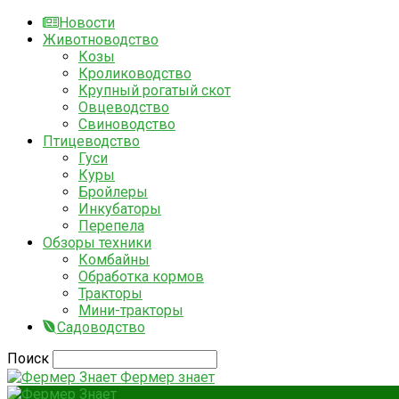
Новости
Животноводство
Козы
Кролиководство
Крупный рогатый скот
Овцеводство
Свиноводство
Птицеводство
Гуси
Куры
Бройлеры
Инкубаторы
Перепела
Обзоры техники
Комбайны
Обработка кормов
Тракторы
Мини-тракторы
Садоводство
Поиск
Фермер знает