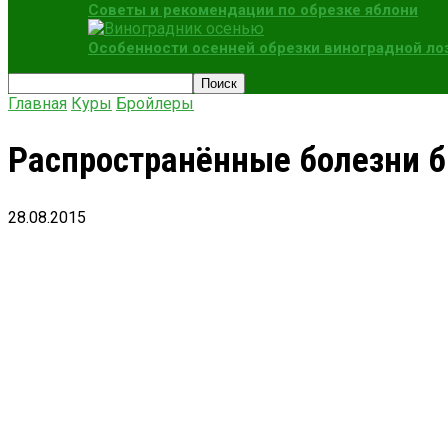
Советы и рекомендации по обрезке яблони
Особенности осенней обрезки виноградной ло
Главная
Куры
Бройлеры
Распространённые болезни б
28.08.2015