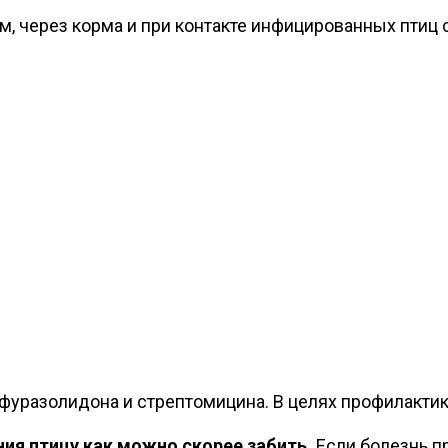
, через корма и при контакте инфицированных птиц 
 фуразолидона и стрептомицина. В целях профилакти
ия птицу как можно скорее забить.
Если болезнь пр