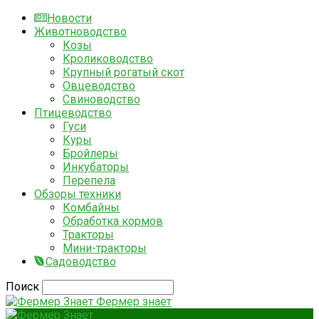
Новости
Животноводство
Козы
Кролиководство
Крупный рогатый скот
Овцеводство
Свиноводство
Птицеводство
Гуси
Куры
Бройлеры
Инкубаторы
Перепела
Обзоры техники
Комбайны
Обработка кормов
Тракторы
Мини-тракторы
Садоводство
Поиск
Фермер знает