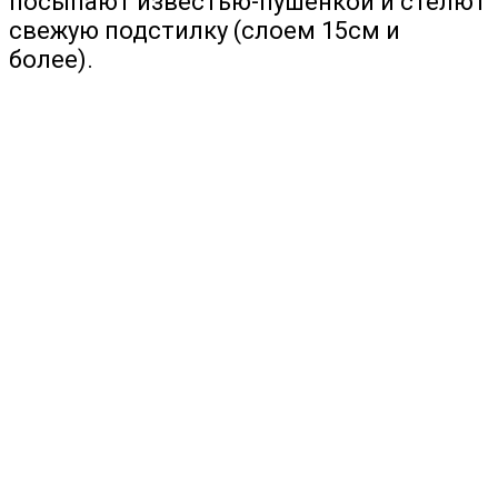
посыпают известью-пушенкой и стелют
свежую подстилку (слоем 15см и
более).