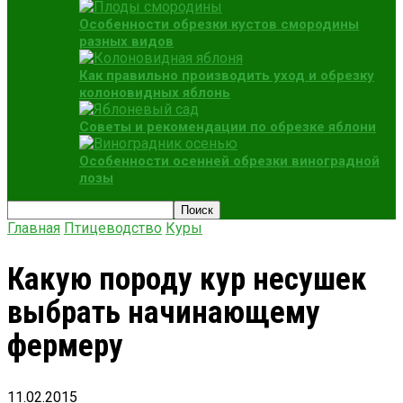
Особенности обрезки кустов смородины
разных видов
Как правильно производить уход и обрезку
колоновидных яблонь
Советы и рекомендации по обрезке яблони
Особенности осенней обрезки виноградной
лозы
Главная
Птицеводство
Куры
Какую породу кур несушек
выбрать начинающему
фермеру
11.02.2015