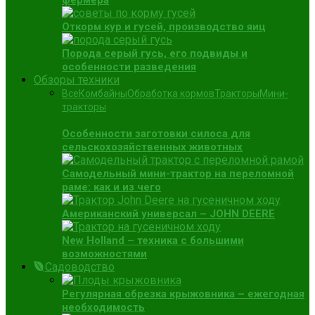
фермера
Откорм кур и гусей, производство яиц
Порода серый гусь, его подвиды и
особенности разведения
Обзоры техники
Все
Комбайны
Обработка кормов
Тракторы
Мини-
тракторы
Особенности заготовки силоса для
сельскохозяйственных животных
Самодельный мини-трактор на переломной
раме: как и из чего
Американский универсал – JOHN DEERE
New Holland – техника с большими
возможностями
Садоводство
Регулярная обрезка крыжовника – ежегодная
необходимость