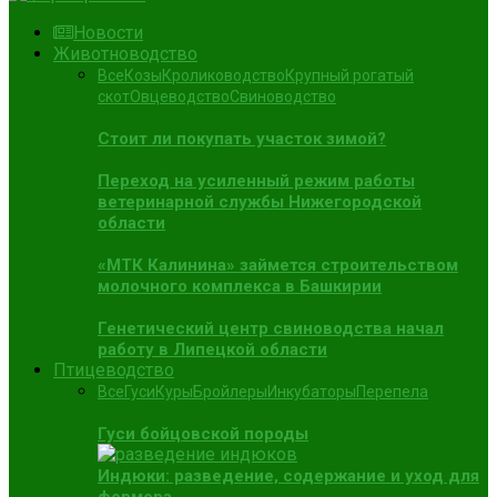
Новости
Животноводство
Все
Козы
Кролиководство
Крупный рогатый
скот
Овцеводство
Свиноводство
Стоит ли покупать участок зимой?
Переход на усиленный режим работы
ветеринарной службы Нижегородской
области
«МТК Калинина» займется строительством
молочного комплекса в Башкирии
Генетический центр свиноводства начал
работу в Липецкой области
Птицеводство
Все
Гуси
Куры
Бройлеры
Инкубаторы
Перепела
Гуси бойцовской породы
Индюки: разведение, содержание и уход для