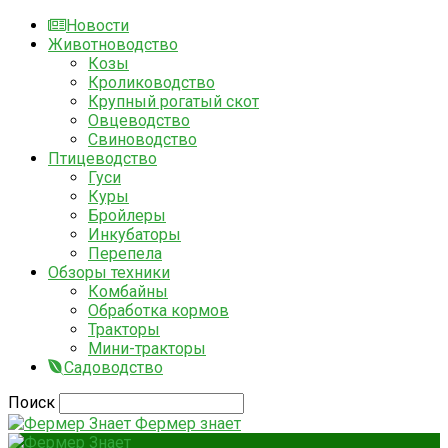
Новости
Животноводство
Козы
Кролиководство
Крупный рогатый скот
Овцеводство
Свиноводство
Птицеводство
Гуси
Куры
Бройлеры
Инкубаторы
Перепела
Обзоры техники
Комбайны
Обработка кормов
Тракторы
Мини-тракторы
Садоводство
Поиск
Фермер знает