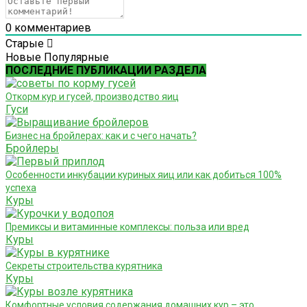
0
комментариев
Старые
Новые
Популярные
ПОСЛЕДНИЕ ПУБЛИКАЦИИ РАЗДЕЛА
Откорм кур и гусей, производство яиц
Гуси
Бизнес на бройлерах: как и с чего начать?
Бройлеры
Особенности инкубации куриных яиц или как добиться 100%
успеха
Куры
Премиксы и витаминные комплексы: польза или вред
Куры
Секреты строительства курятника
Куры
Комфортные условия содержания домашних кур – это