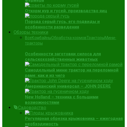
фермера
Откорм кур и гусей, производство яиц
Порода серый гусь, его подвиды и
особенности разведения
Обзоры техники
Все
Комбайны
Обработка кормов
Тракторы
Мини-
тракторы
Особенности заготовки силоса для
сельскохозяйственных животных
Самодельный мини-трактор на переломной
раме: как и из чего
Американский универсал – JOHN DEERE
New Holland – техника с большими
возможностями
Садоводство
Регулярная обрезка крыжовника – ежегодная
необходимость