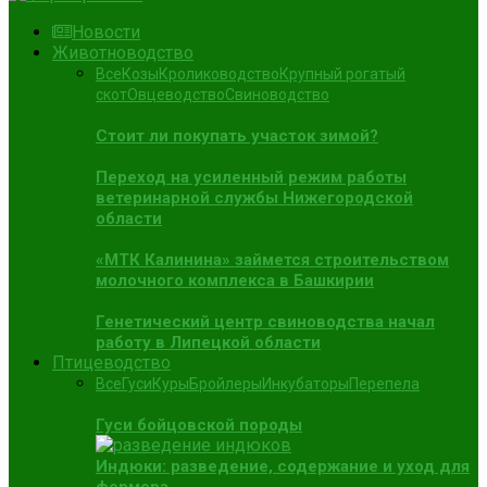
Новости
Животноводство
Все
Козы
Кролиководство
Крупный рогатый
скот
Овцеводство
Свиноводство
Стоит ли покупать участок зимой?
Переход на усиленный режим работы
ветеринарной службы Нижегородской
области
«МТК Калинина» займется строительством
молочного комплекса в Башкирии
Генетический центр свиноводства начал
работу в Липецкой области
Птицеводство
Все
Гуси
Куры
Бройлеры
Инкубаторы
Перепела
Гуси бойцовской породы
Индюки: разведение, содержание и уход для