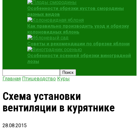
Особенности обрезки кустов смородины
разных видов
Как правильно производить уход и обрезку
колоновидных яблонь
Советы и рекомендации по обрезке яблони
Особенности осенней обрезки виноградной
лозы
Главная
Птицеводство
Куры
Схема установки
вентиляции в курятнике
28.08.2015