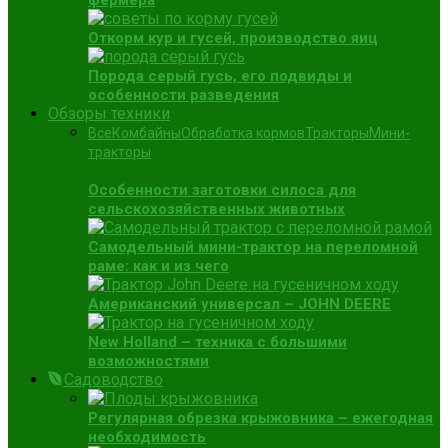
фермера
Откорм кур и гусей, производство яиц
Порода серый гусь, его подвиды и
особенности разведения
Обзоры техники
Все
Комбайны
Обработка кормов
Тракторы
Мини-
тракторы
Особенности заготовки силоса для
сельскохозяйственных животных
Самодельный мини-трактор на переломной
раме: как и из чего
Американский универсал – JOHN DEERE
New Holland – техника с большими
возможностями
Садоводство
Регулярная обрезка крыжовника – ежегодная
необходимость