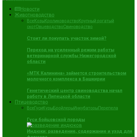
Новости
Животноводство
Все
Козы
Кролиководство
Крупный рогатый
скот
Овцеводство
Свиноводство
Стоит ли покупать участок зимой?
Переход на усиленный режим работы
ветеринарной службы Нижегородской
области
«МТК Калинина» займется строительством
молочного комплекса в Башкирии
Генетический центр свиноводства начал
работу в Липецкой области
Птицеводство
Все
Гуси
Куры
Бройлеры
Инкубаторы
Перепела
Гуси бойцовской породы
Индюки: разведение, содержание и уход для