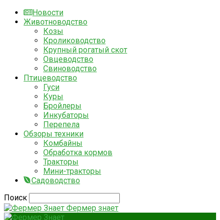
Новости
Животноводство
Козы
Кролиководство
Крупный рогатый скот
Овцеводство
Свиноводство
Птицеводство
Гуси
Куры
Бройлеры
Инкубаторы
Перепела
Обзоры техники
Комбайны
Обработка кормов
Тракторы
Мини-тракторы
Садоводство
Поиск
Фермер знает