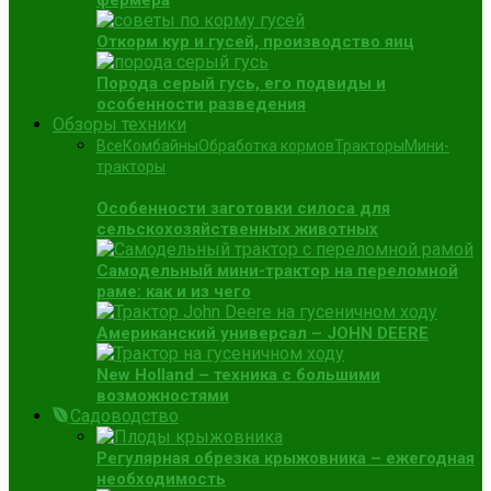
фермера
Откорм кур и гусей, производство яиц
Порода серый гусь, его подвиды и
особенности разведения
Обзоры техники
Все
Комбайны
Обработка кормов
Тракторы
Мини-
тракторы
Особенности заготовки силоса для
сельскохозяйственных животных
Самодельный мини-трактор на переломной
раме: как и из чего
Американский универсал – JOHN DEERE
New Holland – техника с большими
возможностями
Садоводство
Регулярная обрезка крыжовника – ежегодная
необходимость