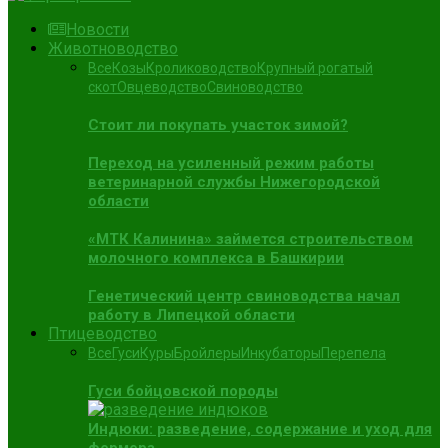
Новости
Животноводство
Все
Козы
Кролиководство
Крупный рогатый
скот
Овцеводство
Свиноводство
Стоит ли покупать участок зимой?
Переход на усиленный режим работы
ветеринарной службы Нижегородской
области
«МТК Калинина» займется строительством
молочного комплекса в Башкирии
Генетический центр свиноводства начал
работу в Липецкой области
Птицеводство
Все
Гуси
Куры
Бройлеры
Инкубаторы
Перепела
Гуси бойцовской породы
Индюки: разведение, содержание и уход для