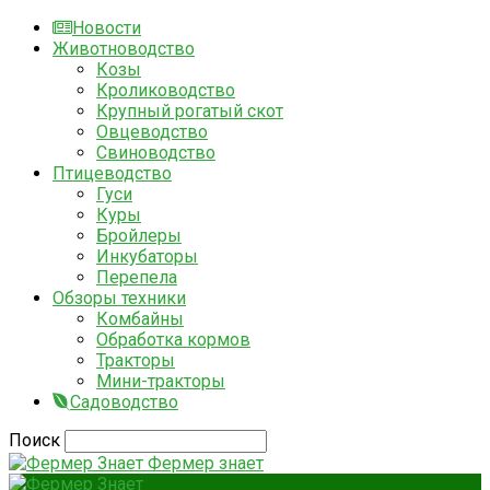
Новости
Животноводство
Козы
Кролиководство
Крупный рогатый скот
Овцеводство
Свиноводство
Птицеводство
Гуси
Куры
Бройлеры
Инкубаторы
Перепела
Обзоры техники
Комбайны
Обработка кормов
Тракторы
Мини-тракторы
Садоводство
Поиск
Фермер знает