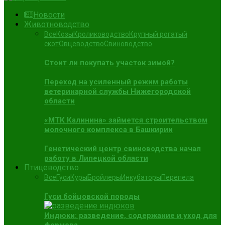
Новости
Животноводство
Все
Козы
Кролиководство
Крупный рогатый
скот
Овцеводство
Свиноводство
Стоит ли покупать участок зимой?
Переход на усиленный режим работы
ветеринарной службы Нижегородской
области
«МТК Калинина» займется строительством
молочного комплекса в Башкирии
Генетический центр свиноводства начал
работу в Липецкой области
Птицеводство
Все
Гуси
Куры
Бройлеры
Инкубаторы
Перепела
Гуси бойцовской породы
Индюки: разведение, содержание и уход для