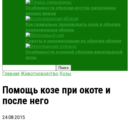
Особенности обрезки кустов смородины
разных видов
Как правильно производить уход и обрезку
колоновидных яблонь
Советы и рекомендации по обрезке яблони
Особенности осенней обрезки виноградной
лозы
Главная
Животноводство
Козы
Помощь козе при окоте и
после него
24.08.2015