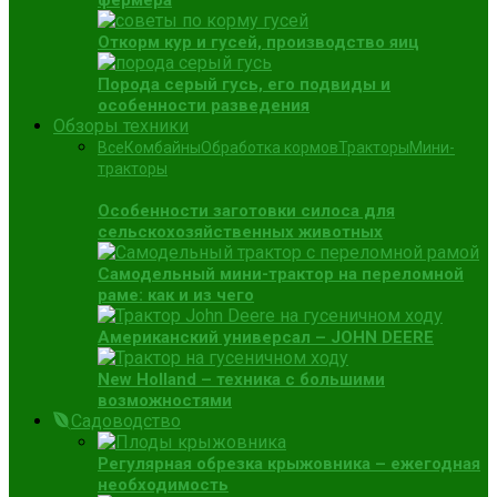
фермера
Откорм кур и гусей, производство яиц
Порода серый гусь, его подвиды и
особенности разведения
Обзоры техники
Все
Комбайны
Обработка кормов
Тракторы
Мини-
тракторы
Особенности заготовки силоса для
сельскохозяйственных животных
Самодельный мини-трактор на переломной
раме: как и из чего
Американский универсал – JOHN DEERE
New Holland – техника с большими
возможностями
Садоводство
Регулярная обрезка крыжовника – ежегодная
необходимость