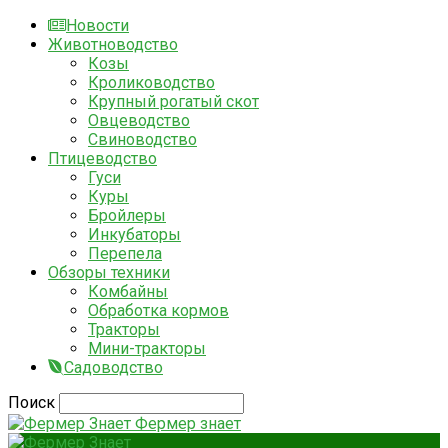
Новости
Животноводство
Козы
Кролиководство
Крупный рогатый скот
Овцеводство
Свиноводство
Птицеводство
Гуси
Куры
Бройлеры
Инкубаторы
Перепела
Обзоры техники
Комбайны
Обработка кормов
Тракторы
Мини-тракторы
Садоводство
Поиск
Фермер знает