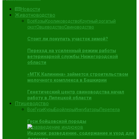
Новости
Животноводство
Все
Козы
Кролиководство
Крупный рогатый
скот
Овцеводство
Свиноводство
Стоит ли покупать участок зимой?
Переход на усиленный режим работы
ветеринарной службы Нижегородской
области
«МТК Калинина» займется строительством
молочного комплекса в Башкирии
Генетический центр свиноводства начал
работу в Липецкой области
Птицеводство
Все
Гуси
Куры
Бройлеры
Инкубаторы
Перепела
Гуси бойцовской породы
Индюки: разведение, содержание и уход для