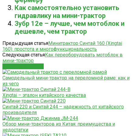
Как самостоятельно установить
гидравлику на мини-трактор
Зубр 12е – лучше, чем мотоблок и
дешевле, чем трактор
Предыдущая статья
Минитрактор Синтай 160 (Хingtai
160): простота и многофункциональность
Следующая статья
Как переоборудовать мотоблок в
мини-трактор
СХОЖИЕ СТАТЬИ
Самодельный мини-трактор на переломной раме: как и
из чего
Xingtai – эталон китайского качества
Синтай 220 и Синтай 244 – надежность от китайского
производителя
Обзор мини-тракторов из Китая: преимущества и
недостатки