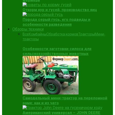
фермера
Откорм кур и гусей, производство яиц
Порода серый гусь, его подвиды и
особенности разведения
Обзоры техники
Все
Комбайны
Обработка кормов
Тракторы
Мини-
тракторы
Особенности заготовки силоса для
сельскохозяйственных животных
Самодельный мини-трактор на переломной
раме: как и из чего
Американский универсал – JOHN DEERE