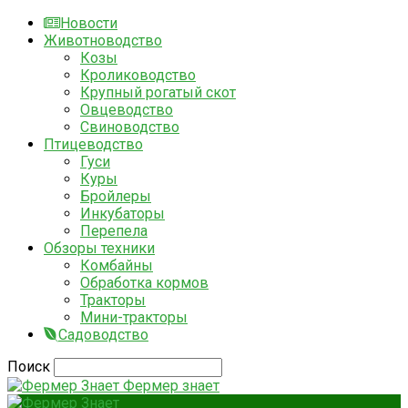
Новости
Животноводство
Козы
Кролиководство
Крупный рогатый скот
Овцеводство
Свиноводство
Птицеводство
Гуси
Куры
Бройлеры
Инкубаторы
Перепела
Обзоры техники
Комбайны
Обработка кормов
Тракторы
Мини-тракторы
Садоводство
Поиск
Фермер знает