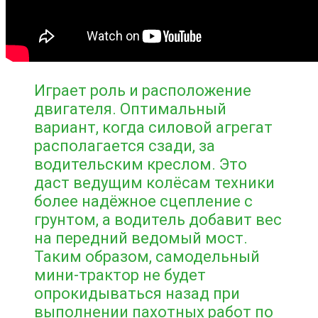
Играет роль и расположение
двигателя. Оптимальный
вариант, когда силовой агрегат
располагается сзади, за
водительским креслом. Это
даст ведущим колёсам техники
более надёжное сцепление с
грунтом, а водитель добавит вес
на передний ведомый мост.
Таким образом, самодельный
мини-трактор не будет
опрокидываться назад при
выполнении пахотных работ по