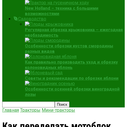
New Holland – техника с большими
возможностями
Садоводство
Регулярная обрезка крыжовника – ежегодная
необходимость
Особенности обрезки кустов смородины
разных видов
Как правильно производить уход и обрезку
колоновидных яблонь
Советы и рекомендации по обрезке яблони
Особенности осенней обрезки виноградной
лозы
Главная
Тракторы
Мини-тракторы
Как переделать мотоблок