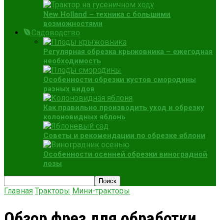
New Holland – техника с большими
возможностями
Садоводство
Регулярная обрезка крыжовника – ежегодная
необходимость
Особенности обрезки кустов смородины
разных видов
Как правильно производить уход и обрезку
колоновидных яблонь
Советы и рекомендации по обрезке яблони
Особенности осенней обрезки виноградной
лозы
Главная
Тракторы
Мини-тракторы
Обзор фрез для обработки