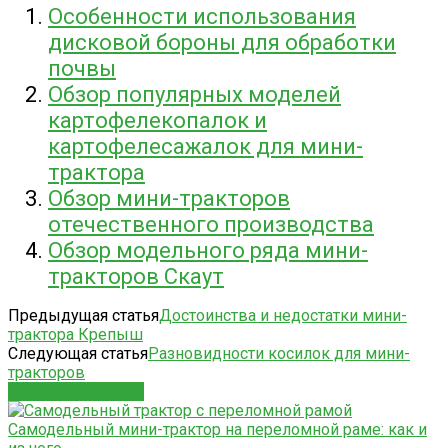
Особенности использования
дисковой бороны для обработки
почвы
Обзор популярных моделей
картофелекопалок и
картофелесажалок для мини-
трактора
Обзор мини-тракторов
отечественного производства
Обзор модельного ряда мини-
тракторов Скаут
Предыдущая статья
Достоинства и недостатки мини-
трактора Крепыш
Следующая статья
Разновидности косилок для мини-
тракторов
СХОЖИЕ СТАТЬИ
Самодельный мини-трактор на переломной раме: как и