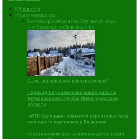
Новости
Животноводство
Все
Козы
Кролиководство
Крупный рогатый
скот
Овцеводство
Свиноводство
Стоит ли покупать участок зимой?
Переход на усиленный режим работы
ветеринарной службы Нижегородской
области
«МТК Калинина» займется строительством
молочного комплекса в Башкирии
Генетический центр свиноводства начал