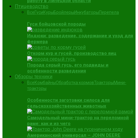
работу в Липецкой области
Птицеводство
Все
Гуси
Куры
Бройлеры
Инкубаторы
Перепела
Гуси бойцовской породы
Индюки: разведение, содержание и уход для
фермера
Откорм кур и гусей, производство яиц
Порода серый гусь, его подвиды и
особенности разведения
Обзоры техники
Все
Комбайны
Обработка кормов
Тракторы
Мини-
тракторы
Особенности заготовки силоса для
сельскохозяйственных животных
Самодельный мини-трактор на переломной
раме: как и из чего
Американский универсал – JOHN DEERE