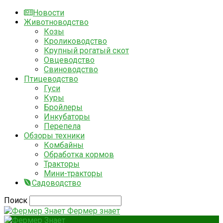
Новости
Животноводство
Козы
Кролиководство
Крупный рогатый скот
Овцеводство
Свиноводство
Птицеводство
Гуси
Куры
Бройлеры
Инкубаторы
Перепела
Обзоры техники
Комбайны
Обработка кормов
Тракторы
Мини-тракторы
Садоводство
Поиск
Фермер знает