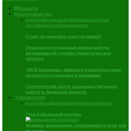
Новости
Животноводство
Все
Козы
Кролиководство
Крупный рогатый
скот
Овцеводство
Свиноводство
Стоит ли покупать участок зимой?
Переход на усиленный режим работы
ветеринарной службы Нижегородской
области
«МТК Калинина» займется строительством
молочного комплекса в Башкирии
Генетический центр свиноводства начал
работу в Липецкой области
Птицеводство
Все
Гуси
Куры
Бройлеры
Инкубаторы
Перепела
Гуси бойцовской породы
Индюки: разведение, содержание и уход для