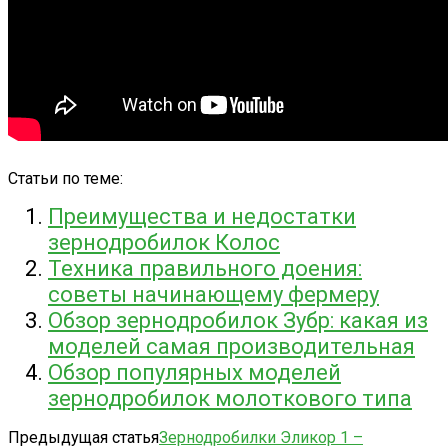
Статьи по теме:
Преимущества и недостатки
зернодробилок Колос
Техника правильного доения:
советы начинающему фермеру
Обзор зернодробилок Зубр: какая из
моделей самая производительная
Обзор популярных моделей
зернодробилок молоткового типа
Предыдущая статья
Зернодробилки Эликор 1 –