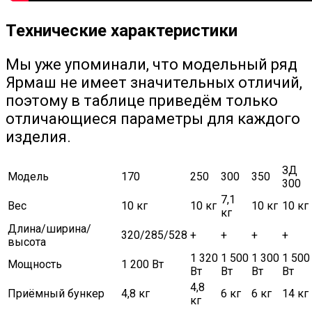
Технические характеристики
Мы уже упоминали, что модельный ряд
Ярмаш не имеет значительных отличий,
поэтому в таблице приведём только
отличающиеся параметры для каждого
изделия.
ЗД
Модель
170
250
300
350
300
7,1
Вес
10 кг
10 кг
10 кг
10 кг
кг
Длина/ширина/
320/285/528
+
+
+
+
высота
1 320
1 500
1 300
1 500
Мощность
1 200 Вт
Вт
Вт
Вт
Вт
4,8
Приёмный бункер
4,8 кг
6 кг
6 кг
14 кг
кг