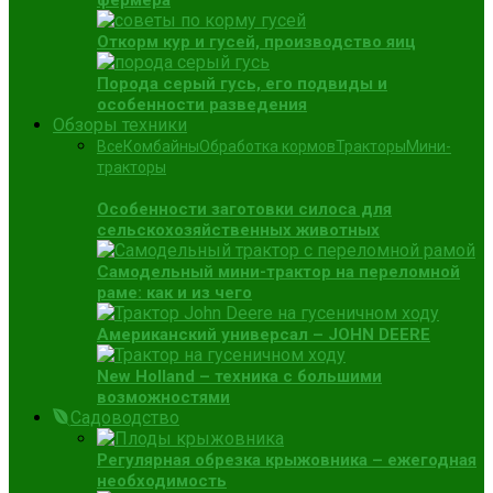
фермера
Откорм кур и гусей, производство яиц
Порода серый гусь, его подвиды и
особенности разведения
Обзоры техники
Все
Комбайны
Обработка кормов
Тракторы
Мини-
тракторы
Особенности заготовки силоса для
сельскохозяйственных животных
Самодельный мини-трактор на переломной
раме: как и из чего
Американский универсал – JOHN DEERE
New Holland – техника с большими
возможностями
Садоводство
Регулярная обрезка крыжовника – ежегодная
необходимость