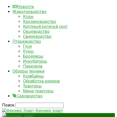
Новости
Животноводство
Козы
Кролиководство
Крупный рогатый скот
Овцеводство
Свиноводство
Птицеводство
Гуси
Куры
Бройлеры
Инкубаторы
Перепела
Обзоры техники
Комбайны
Обработка кормов
Тракторы
Мини-тракторы
Садоводство
Поиск
Фермер знает