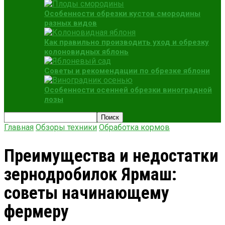
Особенности обрезки кустов смородины
разных видов
Как правильно производить уход и обрезку
колоновидных яблонь
Советы и рекомендации по обрезке яблони
Особенности осенней обрезки виноградной
лозы
Главная
Обзоры техники
Обработка кормов
Преимущества и недостатки
зернодробилок Ярмаш:
советы начинающему
фермеру