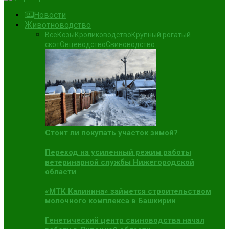
Новости
Животноводство
Все
Козы
Кролиководство
Крупный рогатый
скот
Овцеводство
Свиноводство
Стоит ли покупать участок зимой?
Переход на усиленный режим работы
ветеринарной службы Нижегородской
области
«МТК Калинина» займется строительством
молочного комплекса в Башкирии
Генетический центр свиноводства начал