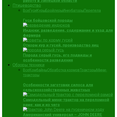
работу в Липецкой области
Птицеводство
Все
Гуси
Куры
Бройлеры
Инкубаторы
Перепела
Гуси бойцовской породы
Индюки: разведение, содержание и уход для
фермера
Откорм кур и гусей, производство яиц
Порода серый гусь, его подвиды и
особенности разведения
Обзоры техники
Все
Комбайны
Обработка кормов
Тракторы
Мини-
тракторы
Особенности заготовки силоса для
сельскохозяйственных животных
Самодельный мини-трактор на переломной
раме: как и из чего
Американский универсал – JOHN DEERE