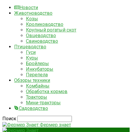
Новости
Животноводство
Козы
Кролиководство
Крупный рогатый скот
Овцеводство
Свиноводство
Птицеводство
Гуси
Куры
Бройлеры
Инкубаторы
Перепела
Обзоры техники
Комбайны
Обработка кормов
Тракторы
Мини-тракторы
Садоводство
Поиск
Фермер знает