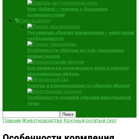
New Holland – техника с большими
возможностями
Садоводство
Регулярная обрезка крыжовника – ежегодная
необходимость
Особенности обрезки кустов смородины
разных видов
Как правильно производить уход и обрезку
колоновидных яблонь
Советы и рекомендации по обрезке яблони
Особенности осенней обрезки виноградной
лозы
Главная
Животноводство
Крупный рогатый скот
Особенности кормления