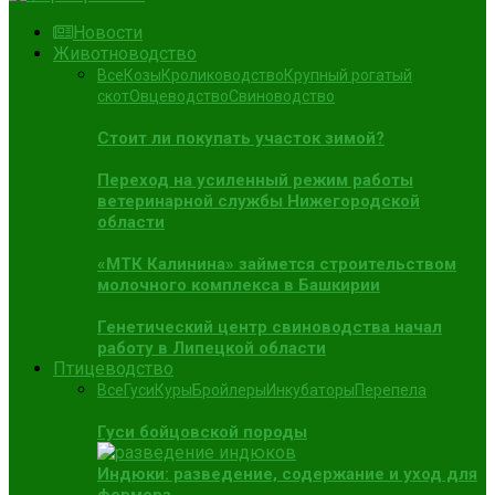
Новости
Животноводство
Все
Козы
Кролиководство
Крупный рогатый
скот
Овцеводство
Свиноводство
Стоит ли покупать участок зимой?
Переход на усиленный режим работы
ветеринарной службы Нижегородской
области
«МТК Калинина» займется строительством
молочного комплекса в Башкирии
Генетический центр свиноводства начал
работу в Липецкой области
Птицеводство
Все
Гуси
Куры
Бройлеры
Инкубаторы
Перепела
Гуси бойцовской породы
Индюки: разведение, содержание и уход для