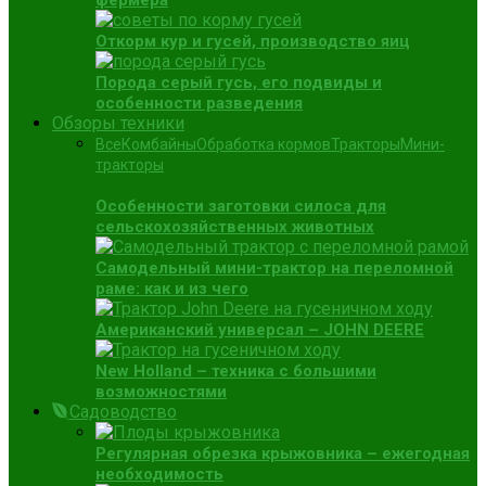
фермера
Откорм кур и гусей, производство яиц
Порода серый гусь, его подвиды и
особенности разведения
Обзоры техники
Все
Комбайны
Обработка кормов
Тракторы
Мини-
тракторы
Особенности заготовки силоса для
сельскохозяйственных животных
Самодельный мини-трактор на переломной
раме: как и из чего
Американский универсал – JOHN DEERE
New Holland – техника с большими
возможностями
Садоводство
Регулярная обрезка крыжовника – ежегодная
необходимость