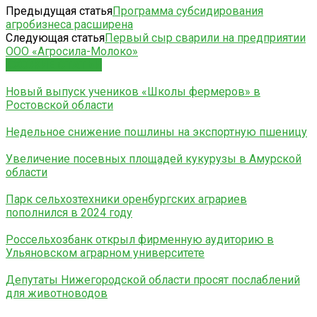
Предыдущая статья
Программа субсидирования
агробизнеса расширена
Следующая статья
Первый сыр сварили на предприятии
ООО «Агросила-Молоко»
СХОЖИЕ СТАТЬИ
Новый выпуск учеников «Школы фермеров» в
Ростовской области
Недельное снижение пошлины на экспортную пшеницу
Увеличение посевных площадей кукурузы в Амурской
области
Парк сельхозтехники оренбургских аграриев
пополнился в 2024 году
Россельхозбанк открыл фирменную аудиторию в
Ульяновском аграрном университете
Депутаты Нижегородской области просят послаблений
для животноводов