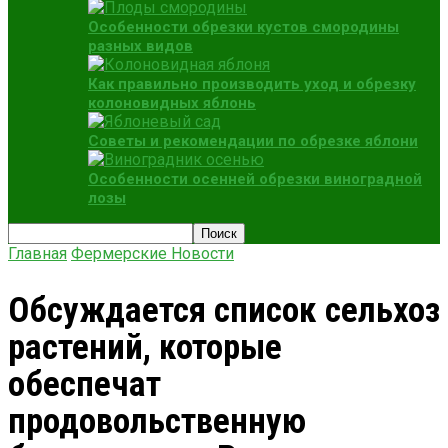
Особенности обрезки кустов смородины
разных видов
Как правильно производить уход и обрезку
колоновидных яблонь
Советы и рекомендации по обрезке яблони
Особенности осенней обрезки виноградной
лозы
Главная
Фермерские Новости
Обсуждается список сельхоз
растений, которые
обеспечат
продовольственную