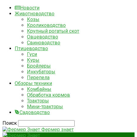
Новости
Животноводство
Козы
Кролиководство
Крупный рогатый скот
Овцеводство
Свиноводство
Птицеводство
Гуси
Куры
Бройлеры
Инкубаторы
Перепела
Обзоры техники
Комбайны
Обработка кормов
Тракторы
Мини-тракторы
Садоводство
Поиск
Фермер знает