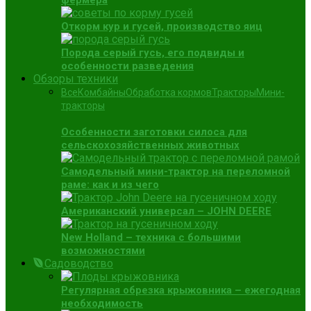
фермера
Откорм кур и гусей, производство яиц
Порода серый гусь, его подвиды и
особенности разведения
Обзоры техники
Все
Комбайны
Обработка кормов
Тракторы
Мини-
тракторы
Особенности заготовки силоса для
сельскохозяйственных животных
Самодельный мини-трактор на переломной
раме: как и из чего
Американский универсал – JOHN DEERE
New Holland – техника с большими
возможностями
Садоводство
Регулярная обрезка крыжовника – ежегодная
необходимость