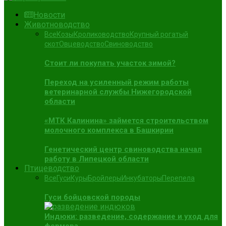
Новости
Животноводство
Все
Козы
Кролиководство
Крупный рогатый
скот
Овцеводство
Свиноводство
Стоит ли покупать участок зимой?
Переход на усиленный режим работы
ветеринарной службы Нижегородской
области
«МТК Калинина» займется строительством
молочного комплекса в Башкирии
Генетический центр свиноводства начал
работу в Липецкой области
Птицеводство
Все
Гуси
Куры
Бройлеры
Инкубаторы
Перепела
Гуси бойцовской породы
Индюки: разведение, содержание и уход для