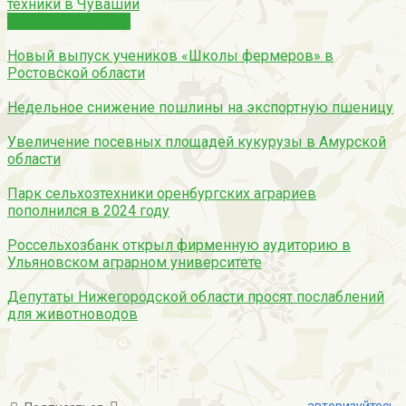
техники в Чувашии
СХОЖИЕ СТАТЬИ
Новый выпуск учеников «Школы фермеров» в
Ростовской области
Недельное снижение пошлины на экспортную пшеницу
Увеличение посевных площадей кукурузы в Амурской
области
Парк сельхозтехники оренбургских аграриев
пополнился в 2024 году
Россельхозбанк открыл фирменную аудиторию в
Ульяновском аграрном университете
Депутаты Нижегородской области просят послаблений
для животноводов
авторизуйтесь