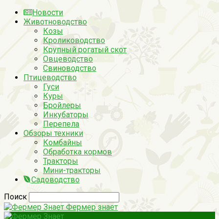
Новости
Животноводство
Козы
Кролиководство
Крупный рогатый скот
Овцеводство
Свиноводство
Птицеводство
Гуси
Куры
Бройлеры
Инкубаторы
Перепела
Обзоры техники
Комбайны
Обработка кормов
Тракторы
Мини-тракторы
Садоводство
Поиск
Фермер знает