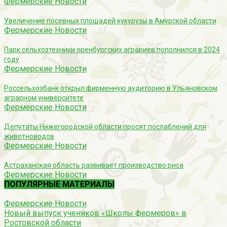
Фермерские Новости
Увеличение посевных площадей кукурузы в Амурской области
Фермерские Новости
Парк сельхозтехники оренбургских аграриев пополнился в 2024
году
Фермерские Новости
Россельхозбанк открыл фирменную аудиторию в Ульяновском
аграрном университете
Фермерские Новости
Депутаты Нижегородской области просят послаблений для
животноводов
Фермерские Новости
Астраханская область развивает производство риса
Фермерские Новости
ПОПУЛЯРНЫЕ МАТЕРИАЛЫ
Фермерские Новости
Новый выпуск учеников «Школы фермеров» в
Ростовской области