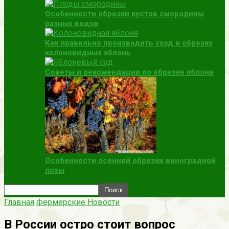
Особенности обрезки кустов смородины
разных видов
Как правильно производить уход и обрезку
колоновидных яблонь
Советы и рекомендации по обрезке яблони
Особенности осенней обрезки виноградной
лозы
Главная
Фермерские Новости
В России остро стоит вопрос