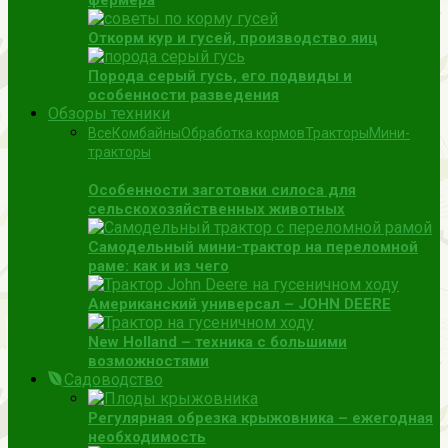
фермера
Откорм кур и гусей, производство яиц
Порода серый гусь, его подвиды и
особенности разведения
Обзоры техники
Все
Комбайны
Обработка кормов
Тракторы
Мини-
тракторы
Особенности заготовки силоса для
сельскохозяйственных животных
Самодельный мини-трактор на переломной
раме: как и из чего
Американский универсал – JOHN DEERE
New Holland – техника с большими
возможностями
Садоводство
Регулярная обрезка крыжовника – ежегодная
необходимость