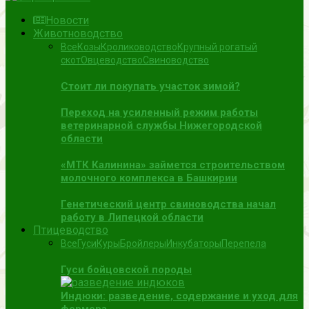
Новости
Животноводство
Все
Козы
Кролиководство
Крупный рогатый
скот
Овцеводство
Свиноводство
Стоит ли покупать участок зимой?
Переход на усиленный режим работы
ветеринарной службы Нижегородской
области
«МТК Калинина» займется строительством
молочного комплекса в Башкирии
Генетический центр свиноводства начал
работу в Липецкой области
Птицеводство
Все
Гуси
Куры
Бройлеры
Инкубаторы
Перепела
Гуси бойцовской породы
Индюки: разведение, содержание и уход для