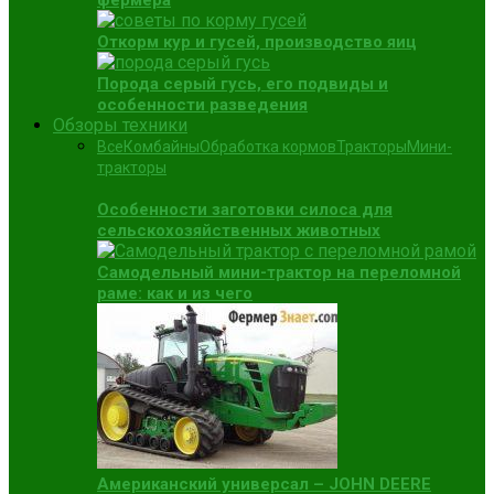
фермера
Откорм кур и гусей, производство яиц
Порода серый гусь, его подвиды и
особенности разведения
Обзоры техники
Все
Комбайны
Обработка кормов
Тракторы
Мини-
тракторы
Особенности заготовки силоса для
сельскохозяйственных животных
Самодельный мини-трактор на переломной
раме: как и из чего
Американский универсал – JOHN DEERE