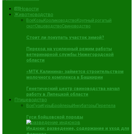
Новости
Животноводство
Все
Козы
Кролиководство
Крупный рогатый
скот
Овцеводство
Свиноводство
Стоит ли покупать участок зимой?
Переход на усиленный режим работы
ветеринарной службы Нижегородской
области
«МТК Калинина» займется строительством
молочного комплекса в Башкирии
Генетический центр свиноводства начал
работу в Липецкой области
Птицеводство
Все
Гуси
Куры
Бройлеры
Инкубаторы
Перепела
Гуси бойцовской породы
Индюки: разведение, содержание и уход для