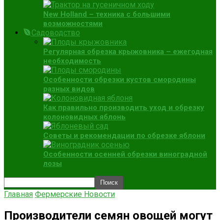
New Holland – техника с большими
возможностями
Садоводство
Регулярная обрезка крыжовника – ежегодная
необходимость
Особенности обрезки кустов смородины
разных видов
Как правильно производить уход и обрезку
колоновидных яблонь
Советы и рекомендации по обрезке яблони
Особенности осенней обрезки виноградной
лозы
Главная
Фермерские Новости
Производители семян овощей могут