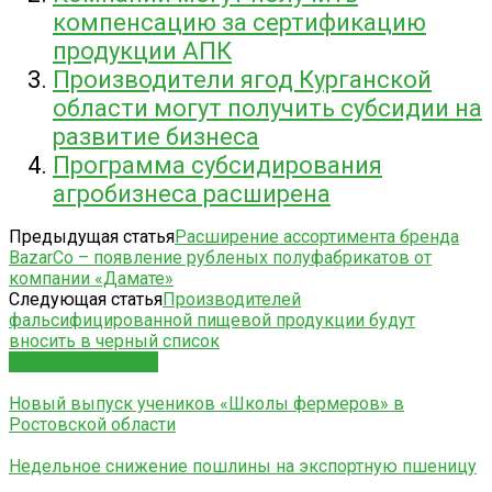
компенсацию за сертификацию
продукции АПК
Производители ягод Курганской
области могут получить субсидии на
развитие бизнеса
Программа субсидирования
агробизнеса расширена
Предыдущая статья
Расширение ассортимента бренда
BazarCo – появление рубленых полуфабрикатов от
компании «Дамате»
Следующая статья
Производителей
фальсифицированной пищевой продукции будут
вносить в черный список
СХОЖИЕ СТАТЬИ
Новый выпуск учеников «Школы фермеров» в
Ростовской области
Недельное снижение пошлины на экспортную пшеницу