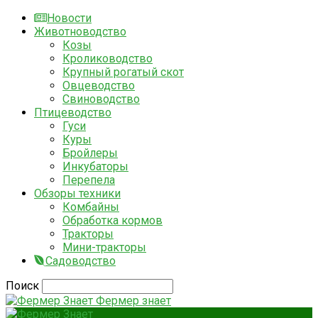
Новости
Животноводство
Козы
Кролиководство
Крупный рогатый скот
Овцеводство
Свиноводство
Птицеводство
Гуси
Куры
Бройлеры
Инкубаторы
Перепела
Обзоры техники
Комбайны
Обработка кормов
Тракторы
Мини-тракторы
Садоводство
Поиск
Фермер знает