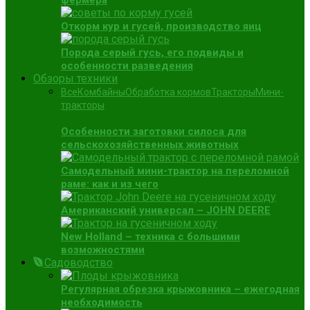
фермера
Откорм кур и гусей, производство яиц
Порода серый гусь, его подвиды и
особенности разведения
Обзоры техники
Все
Комбайны
Обработка кормов
Тракторы
Мини-
тракторы
Особенности заготовки силоса для
сельскохозяйственных животных
Самодельный мини-трактор на переломной
раме: как и из чего
Американский универсал – JOHN DEERE
New Holland – техника с большими
возможностями
Садоводство
Регулярная обрезка крыжовника – ежегодная
необходимость