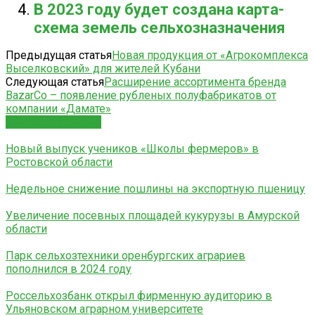
В 2023 году будет создана карта-
схема земель сельхозназначения
Предыдущая статья
Новая продукция от «Агрокомплекса
Выселковский» для жителей Кубани
Следующая статья
Расширение ассортимента бренда
BazarCo – появление рубленых полуфабрикатов от
компании «Дамате»
СХОЖИЕ СТАТЬИ
Новый выпуск учеников «Школы фермеров» в
Ростовской области
Недельное снижение пошлины на экспортную пшеницу
Увеличение посевных площадей кукурузы в Амурской
области
Парк сельхозтехники оренбургских аграриев
пополнился в 2024 году
Россельхозбанк открыл фирменную аудиторию в
Ульяновском аграрном университете