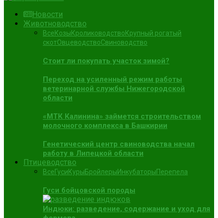
Новости
Животноводство
Все
Козы
Кролиководство
Крупный рогатый
скот
Овцеводство
Свиноводство
Стоит ли покупать участок зимой?
Переход на усиленный режим работы
ветеринарной службы Нижегородской
области
«МТК Калинина» займется строительством
молочного комплекса в Башкирии
Генетический центр свиноводства начал
работу в Липецкой области
Птицеводство
Все
Гуси
Куры
Бройлеры
Инкубаторы
Перепела
Гуси бойцовской породы
Индюки: разведение, содержание и уход для