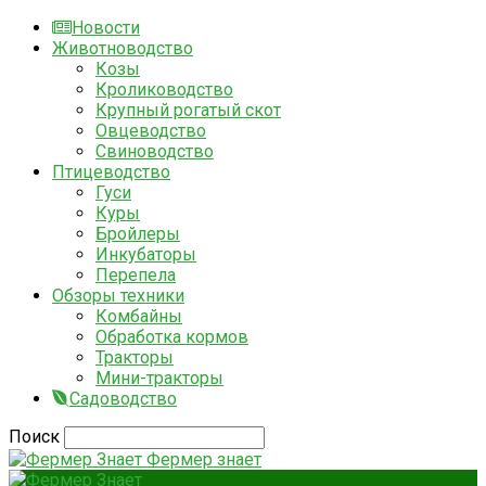
Новости
Животноводство
Козы
Кролиководство
Крупный рогатый скот
Овцеводство
Свиноводство
Птицеводство
Гуси
Куры
Бройлеры
Инкубаторы
Перепела
Обзоры техники
Комбайны
Обработка кормов
Тракторы
Мини-тракторы
Садоводство
Поиск
Фермер знает