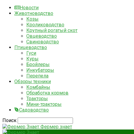
Новости
Животноводство
Козы
Кролиководство
Крупный рогатый скот
Овцеводство
Свиноводство
Птицеводство
Гуси
Куры
Бройлеры
Инкубаторы
Перепела
Обзоры техники
Комбайны
Обработка кормов
Тракторы
Мини-тракторы
Садоводство
Поиск
Фермер знает