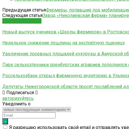
Предыдущая статья
Фермеры, попавшие под мобилизацию, 
Следующая статья
Завод «Николаевская ферма» планирует
СХОЖИЕ СТАТЬИ
Новый выпуск учеников «Школы фермеров» в Ростовско
Недельное снижение пошлины на экспортную пшеницу
Увеличение посевных площадей кукурузы в Амурской об
Парк сельхозтехники оренбургских аграриев пополнился 
Россельхозбанк открыл фирменную аудиторию в Ульянов
Депутаты Нижегородской области просят послаблений д
Подписаться
авторизуйтесь
Уведомить о
Я разрешаю использовать свой email и отправлять ув