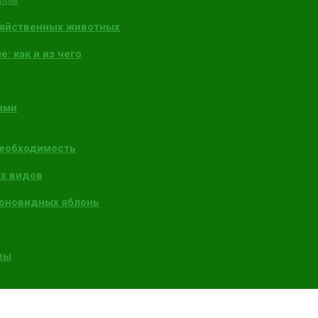
торы
зяйственных животных
: как и из чего
ями
необходимость
х видов
лоновидных яблонь
зы