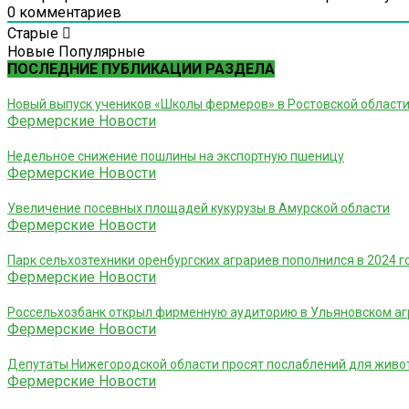
0
комментариев
Старые
Новые
Популярные
ПОСЛЕДНИЕ ПУБЛИКАЦИИ РАЗДЕЛА
Новый выпуск учеников «Школы фермеров» в Ростовской област
Фермерские Новости
Недельное снижение пошлины на экспортную пшеницу
Фермерские Новости
Увеличение посевных площадей кукурузы в Амурской области
Фермерские Новости
Парк сельхозтехники оренбургских аграриев пополнился в 2024 г
Фермерские Новости
Россельхозбанк открыл фирменную аудиторию в Ульяновском аг
Фермерские Новости
Депутаты Нижегородской области просят послаблений для жив
Фермерские Новости