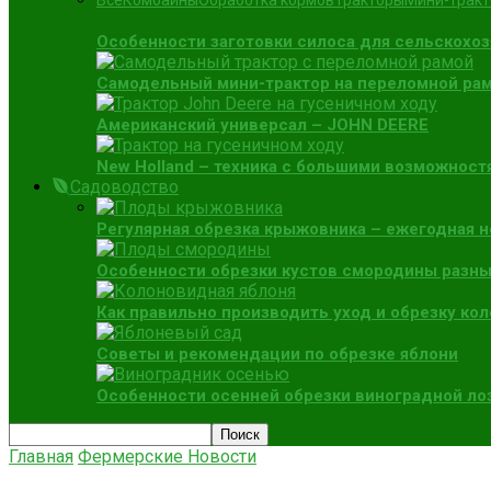
Все
Комбайны
Обработка кормов
Тракторы
Мини-трак
Особенности заготовки силоса для сельскохо
Самодельный мини-трактор на переломной раме
Американский универсал – JOHN DEERE
New Holland – техника с большими возможност
Садоводство
Регулярная обрезка крыжовника – ежегодная 
Особенности обрезки кустов смородины разны
Как правильно производить уход и обрезку ко
Советы и рекомендации по обрезке яблони
Особенности осенней обрезки виноградной ло
Главная
Фермерские Новости