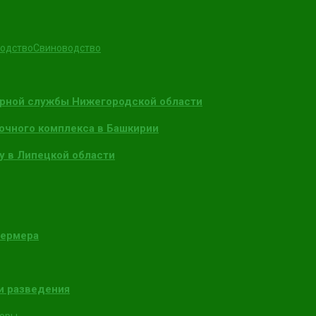
одство
Свиноводство
арной службы Нижегородской области
очного комплекса в Башкирии
у в Липецкой области
фермера
и разведения