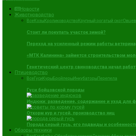
Новости
Животноводство
Все
Козы
Кролиководство
Крупный рогатый скот
Овцев
Стоит ли покупать участок зимой?
Переход на усиленный режим работы ветерин
«МТК Калинина» займется строительством мол
Генетический центр свиноводства начал работ
Птицеводство
Все
Гуси
Куры
Бройлеры
Инкубаторы
Перепела
Гуси бойцовской породы
Индюки: разведение, содержание и уход для 
Откорм кур и гусей, производство яиц
Порода серый гусь, его подвиды и особенност
Обзоры техники