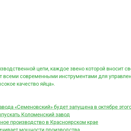
зводственной цепи, каждое звено которой вносит св
ет всеми современными инструментами для управлени
ысокое качество яйца».
авода «Семеновский» будет запущена в октябре этого
ыпускать Коломенский завод
чное производство в Красноярском крае
ичивает мощности производства