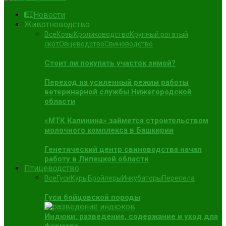
Новости
Животноводство
Все
Козы
Кролиководство
Крупный рогатый
скот
Овцеводство
Свиноводство
Стоит ли покупать участок зимой?
Переход на усиленный режим работы
ветеринарной службы Нижегородской
области
«МТК Калинина» займется строительством
молочного комплекса в Башкирии
Генетический центр свиноводства начал
работу в Липецкой области
Птицеводство
Все
Гуси
Куры
Бройлеры
Инкубаторы
Перепела
Гуси бойцовской породы
Индюки: разведение, содержание и уход для