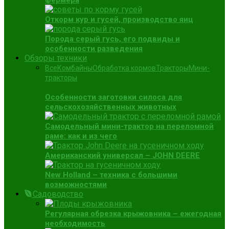
фермера
Откорм кур и гусей, производство яиц
Порода серый гусь, его подвиды и
особенности разведения
Обзоры техники
Все
Комбайны
Обработка кормов
Тракторы
Мини-
тракторы
Особенности заготовки силоса для
сельскохозяйственных животных
Самодельный мини-трактор на переломной
раме: как и из чего
Американский универсал – JOHN DEERE
New Holland – техника с большими
возможностями
Садоводство
Регулярная обрезка крыжовника – ежегодная
необходимость