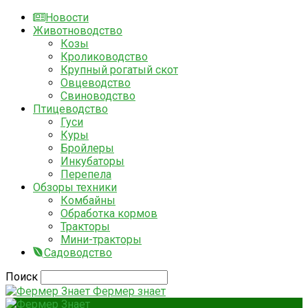
Новости
Животноводство
Козы
Кролиководство
Крупный рогатый скот
Овцеводство
Свиноводство
Птицеводство
Гуси
Куры
Бройлеры
Инкубаторы
Перепела
Обзоры техники
Комбайны
Обработка кормов
Тракторы
Мини-тракторы
Садоводство
Поиск
Фермер знает