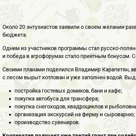
Около 20 энтузиастов заявили о своем желании раз
бюджета.
Одним из участников программы стал русско-полянс
и победа в агрофорумах стало приятным бонусом. С
Своими планами поделился Владимир Карапетян, авт
с лесом вырыт котлован и уже заполнен водой. Вы
постройка гостевых домиков, бани и кафе;
покупка автобуса для трансфера;
покупка снегоходов, квадроциклов и рыболовн
организация экскурсий на ферму и сыроварню;
производство сувениров.
Кооператив получает уже третий грант при соде