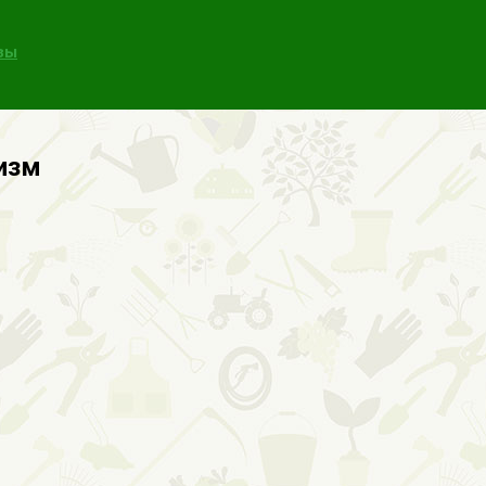
зы
изм