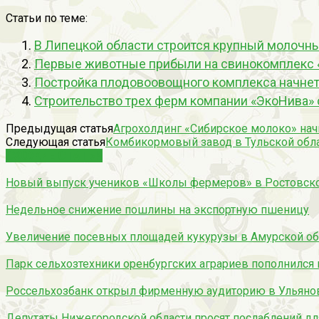
Статьи по теме:
В Липецкой области строится крупный молочн
Первые животные прибыли на свинокомплекс «
Постройка плодовоовощного комплекса начнет
Строительство трех ферм компании «ЭкоНива» 
Предыдущая статья
Агрохолдинг «Сибирское молоко» нач
Следующая статья
Комбикормовый завод в Тульской обла
СХОЖИЕ СТАТЬИ
Новый выпуск учеников «Школы фермеров» в Ростовско
Недельное снижение пошлины на экспортную пшеницу
Увеличение посевных площадей кукурузы в Амурской об
Парк сельхозтехники оренбургских аграриев пополнился 
Россельхозбанк открыл фирменную аудиторию в Ульянов
Депутаты Нижегородской области просят послаблений д