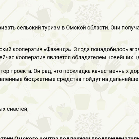
вивать сельский туризм в Омской области. Они полу
кий кооператив «Фазенда». 3 года понадобилось агр
ейчас кооператив является обладателем новейших цех
ор проекта. Он рад, что прокладка качественных дор
деленные бюджетные средства пойдут на дальнейшее
ых снастей;
йствии Омского центра поддержки предприниматель