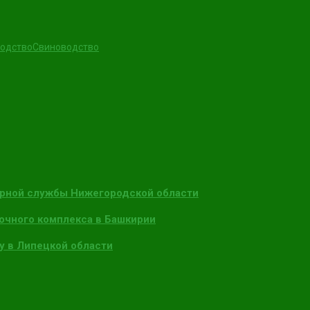
одство
Свиноводство
арной службы Нижегородской области
очного комплекса в Башкирии
у в Липецкой области