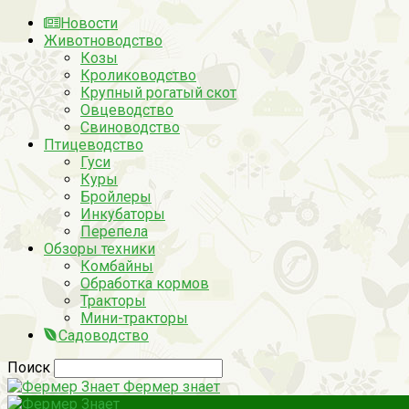
Новости
Животноводство
Козы
Кролиководство
Крупный рогатый скот
Овцеводство
Свиноводство
Птицеводство
Гуси
Куры
Бройлеры
Инкубаторы
Перепела
Обзоры техники
Комбайны
Обработка кормов
Тракторы
Мини-тракторы
Садоводство
Поиск
Фермер знает