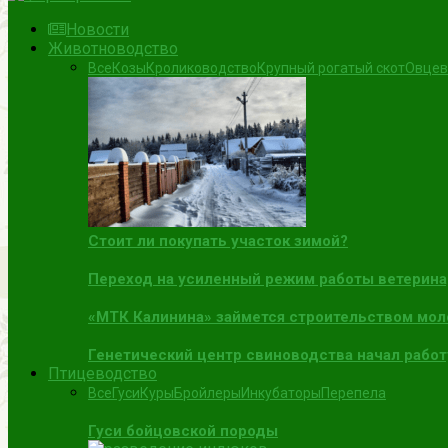
Новости
Животноводство
Все
Козы
Кролиководство
Крупный рогатый скот
Овцев
Стоит ли покупать участок зимой?
Переход на усиленный режим работы ветерин
«МТК Калинина» займется строительством мол
Генетический центр свиноводства начал работ
Птицеводство
Все
Гуси
Куры
Бройлеры
Инкубаторы
Перепела
Гуси бойцовской породы