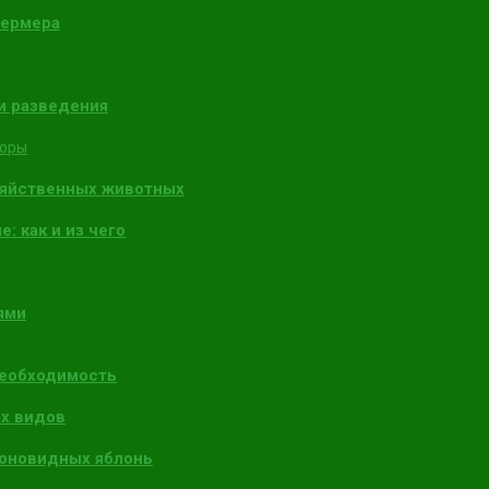
фермера
и разведения
торы
зяйственных животных
: как и из чего
ями
необходимость
х видов
лоновидных яблонь