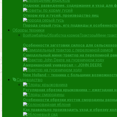
Индюки: разведение, содержание и уход для 
Откорм кур и гусей, производство яиц
Порода серый гусь, его подвиды и особенност
Обзоры техники
Все
Комбайны
Обработка кормов
Тракторы
Мини-трак
Особенности заготовки силоса для сельскохо
Самодельный мини-трактор на переломной раме
Американский универсал – JOHN DEERE
New Holland – техника с большими возможност
Садоводство
Регулярная обрезка крыжовника – ежегодная 
Особенности обрезки кустов смородины разны
Как правильно производить уход и обрезку ко