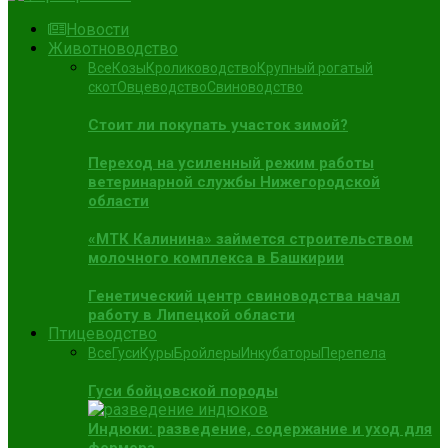
Новости
Животноводство
Все
Козы
Кролиководство
Крупный рогатый
скот
Овцеводство
Свиноводство
Стоит ли покупать участок зимой?
Переход на усиленный режим работы
ветеринарной службы Нижегородской
области
«МТК Калинина» займется строительством
молочного комплекса в Башкирии
Генетический центр свиноводства начал
работу в Липецкой области
Птицеводство
Все
Гуси
Куры
Бройлеры
Инкубаторы
Перепела
Гуси бойцовской породы
Индюки: разведение, содержание и уход для