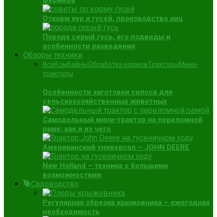
фермера
Откорм кур и гусей, производство яиц
Порода серый гусь, его подвиды и
особенности разведения
Обзоры техники
Все
Комбайны
Обработка кормов
Тракторы
Мини-
тракторы
Особенности заготовки силоса для
сельскохозяйственных животных
Самодельный мини-трактор на переломной
раме: как и из чего
Американский универсал – JOHN DEERE
New Holland – техника с большими
возможностями
Садоводство
Регулярная обрезка крыжовника – ежегодная
необходимость