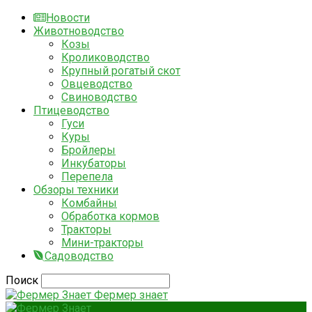
Новости
Животноводство
Козы
Кролиководство
Крупный рогатый скот
Овцеводство
Свиноводство
Птицеводство
Гуси
Куры
Бройлеры
Инкубаторы
Перепела
Обзоры техники
Комбайны
Обработка кормов
Тракторы
Мини-тракторы
Садоводство
Поиск
Фермер знает