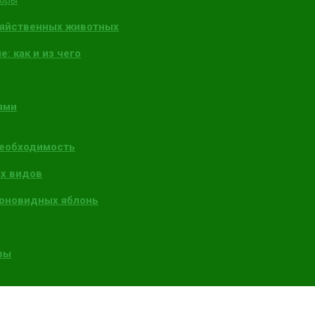
торы
зяйственных животных
: как и из чего
ями
необходимость
х видов
лоновидных яблонь
зы