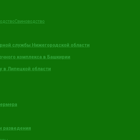
одство
Свиноводство
арной службы Нижегородской области
очного комплекса в Башкирии
у в Липецкой области
фермера
и разведения