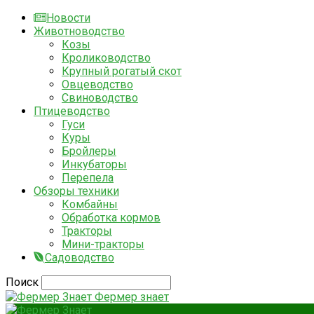
Новости
Животноводство
Козы
Кролиководство
Крупный рогатый скот
Овцеводство
Свиноводство
Птицеводство
Гуси
Куры
Бройлеры
Инкубаторы
Перепела
Обзоры техники
Комбайны
Обработка кормов
Тракторы
Мини-тракторы
Садоводство
Поиск
Фермер знает