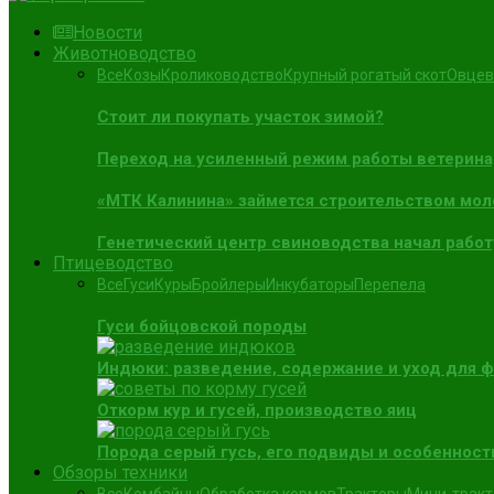
Новости
Животноводство
Все
Козы
Кролиководство
Крупный рогатый скот
Овцев
Стоит ли покупать участок зимой?
Переход на усиленный режим работы ветерин
«МТК Калинина» займется строительством мол
Генетический центр свиноводства начал работ
Птицеводство
Все
Гуси
Куры
Бройлеры
Инкубаторы
Перепела
Гуси бойцовской породы
Индюки: разведение, содержание и уход для 
Откорм кур и гусей, производство яиц
Порода серый гусь, его подвиды и особенност
Обзоры техники