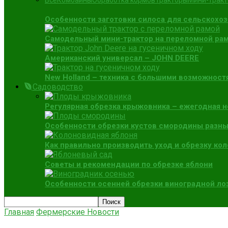
Все
Комбайны
Обработка кормов
Тракторы
Мини-трак
Особенности заготовки силоса для сельскохо
Самодельный мини-трактор на переломной раме
Американский универсал – JOHN DEERE
New Holland – техника с большими возможност
Садоводство
Регулярная обрезка крыжовника – ежегодная 
Особенности обрезки кустов смородины разны
Как правильно производить уход и обрезку ко
Советы и рекомендации по обрезке яблони
Особенности осенней обрезки виноградной ло
Главная
Фермерские Новости