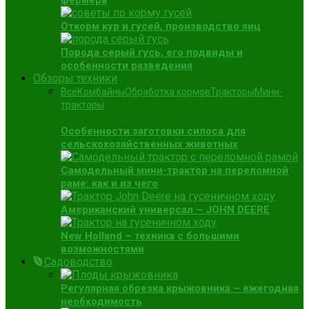
фермера
Откорм кур и гусей, производство яиц
Порода серый гусь, его подвиды и
особенности разведения
Обзоры техники
Все
Комбайны
Обработка кормов
Тракторы
Мини-
тракторы
Особенности заготовки силоса для
сельскохозяйственных животных
Самодельный мини-трактор на переломной
раме: как и из чего
Американский универсал – JOHN DEERE
New Holland – техника с большими
возможностями
Садоводство
Регулярная обрезка крыжовника – ежегодная
необходимость