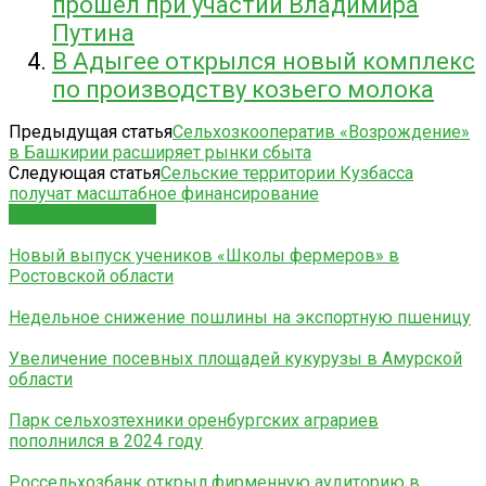
прошел при участии Владимира
Путина
В Адыгее открылся новый комплекс
по производству козьего молока
Предыдущая статья
Сельхозкооператив «Возрождение»
в Башкирии расширяет рынки сбыта
Следующая статья
Сельские территории Кузбасса
получат масштабное финансирование
СХОЖИЕ СТАТЬИ
Новый выпуск учеников «Школы фермеров» в
Ростовской области
Недельное снижение пошлины на экспортную пшеницу
Увеличение посевных площадей кукурузы в Амурской
области
Парк сельхозтехники оренбургских аграриев
пополнился в 2024 году
Россельхозбанк открыл фирменную аудиторию в