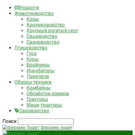
Новости
Животноводство
Козы
Кролиководство
Крупный рогатый скот
Овцеводство
Свиноводство
Птицеводство
Гуси
Куры
Бройлеры
Инкубаторы
Перепела
Обзоры техники
Комбайны
Обработка кормов
Тракторы
Мини-тракторы
Садоводство
Поиск
Фермер знает