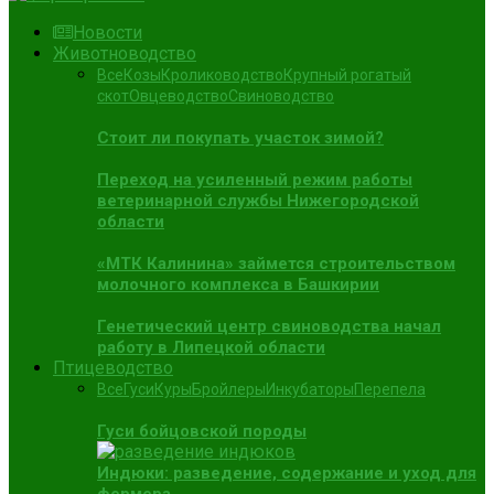
Новости
Животноводство
Все
Козы
Кролиководство
Крупный рогатый
скот
Овцеводство
Свиноводство
Стоит ли покупать участок зимой?
Переход на усиленный режим работы
ветеринарной службы Нижегородской
области
«МТК Калинина» займется строительством
молочного комплекса в Башкирии
Генетический центр свиноводства начал
работу в Липецкой области
Птицеводство
Все
Гуси
Куры
Бройлеры
Инкубаторы
Перепела
Гуси бойцовской породы
Индюки: разведение, содержание и уход для