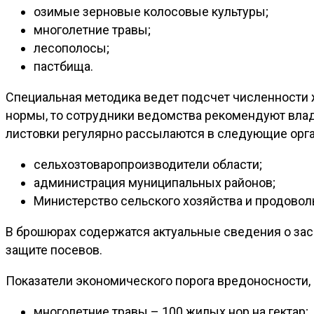
озимые зерновые колосовые культуры;
многолетние травы;
лесополосы;
пастбища.
Специальная методика ведет подсчет численности 
нормы, то сотрудники ведомства рекомендуют вла
листовки регулярно рассылаются в следующие орга
сельхозтоваропроизводители области;
администрация муниципальных районов;
Министерство сельского хозяйства и продовол
В брошюрах содержатся актуальные сведения о за
защите посевов.
Показатели экономического порога вредоносности,
многолетние травы – 100 жилых нор на гектар;