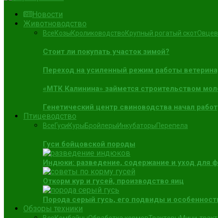
Новости
Животноводство
Все
Козы
Кролиководство
Крупный рогатый скот
Овцев
Стоит ли покупать участок зимой?
Переход на усиленный режим работы ветерин
«МТК Калинина» займется строительством мол
Генетический центр свиноводства начал работ
Птицеводство
Все
Гуси
Куры
Бройлеры
Инкубаторы
Перепела
Гуси бойцовской породы
Индюки: разведение, содержание и уход для 
Откорм кур и гусей, производство яиц
Порода серый гусь, его подвиды и особенност
Обзоры техники