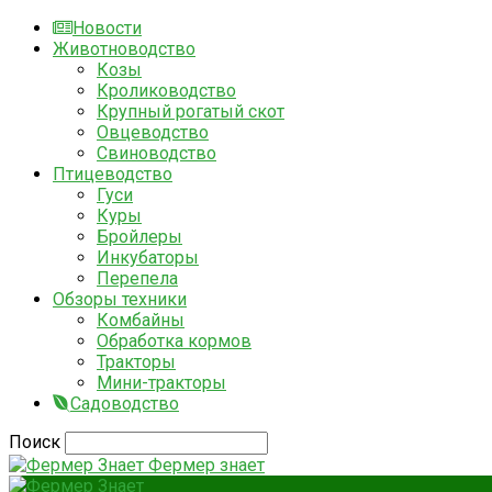
Новости
Животноводство
Козы
Кролиководство
Крупный рогатый скот
Овцеводство
Свиноводство
Птицеводство
Гуси
Куры
Бройлеры
Инкубаторы
Перепела
Обзоры техники
Комбайны
Обработка кормов
Тракторы
Мини-тракторы
Садоводство
Поиск
Фермер знает