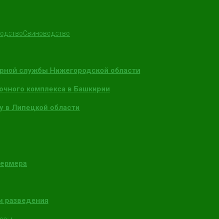
одство
Свиноводство
арной службы Нижегородской области
очного комплекса в Башкирии
у в Липецкой области
фермера
и разведения