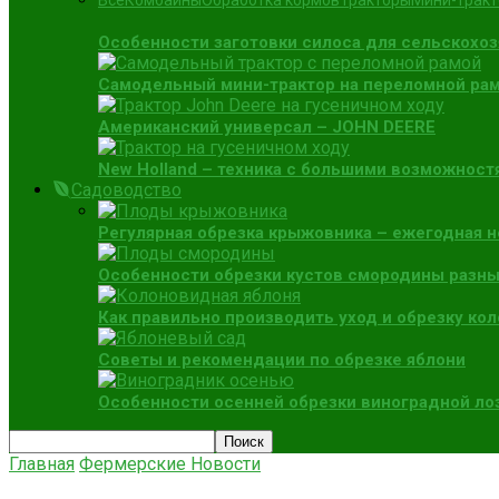
Все
Комбайны
Обработка кормов
Тракторы
Мини-трак
Особенности заготовки силоса для сельскохо
Самодельный мини-трактор на переломной раме
Американский универсал – JOHN DEERE
New Holland – техника с большими возможност
Садоводство
Регулярная обрезка крыжовника – ежегодная 
Особенности обрезки кустов смородины разны
Как правильно производить уход и обрезку ко
Советы и рекомендации по обрезке яблони
Особенности осенней обрезки виноградной ло
Главная
Фермерские Новости