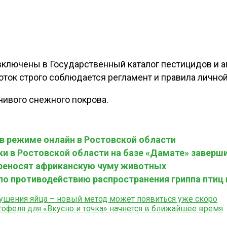
 включены в Государственный каталог пестицидов и 
ток строго соблюдается регламент и правила личной
чивого снежного покрова.
в режиме онлайн в Ростовской области
и в Ростовской области на базе «Дамате» заверш
ереносят африканскую чуму животных
о противодействию распространения гриппа птиц 
ушения яйца – новый метод может появиться уже скоро
тофеля для «Вкусно и точка» начнется в ближайшее время