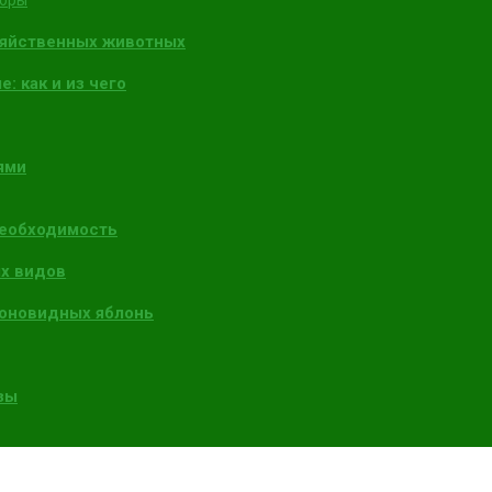
торы
зяйственных животных
: как и из чего
ями
необходимость
х видов
лоновидных яблонь
зы