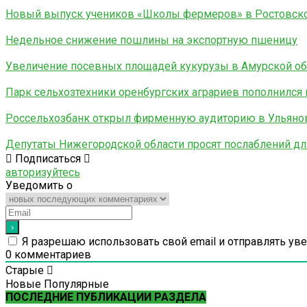
Новый выпуск учеников «Школы фермеров» в Ростовско
Недельное снижение пошлины на экспортную пшеницу
Увеличение посевных площадей кукурузы в Амурской об
Парк сельхозтехники оренбургских аграриев пополнился 
Россельхозбанк открыл фирменную аудиторию в Ульянов
Депутаты Нижегородской области просят послаблений д
Подписаться
авторизуйтесь
Уведомить о
Я разрешаю использовать свой email и отправлять ув
0
комментариев
Старые
Новые
Популярные
ПОСЛЕДНИЕ ПУБЛИКАЦИИ РАЗДЕЛА