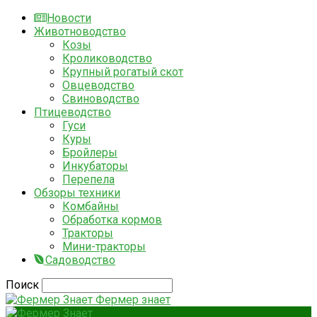
Новости
Животноводство
Козы
Кролиководство
Крупный рогатый скот
Овцеводство
Свиноводство
Птицеводство
Гуси
Куры
Бройлеры
Инкубаторы
Перепела
Обзоры техники
Комбайны
Обработка кормов
Тракторы
Мини-тракторы
Садоводство
Поиск
Фермер знает