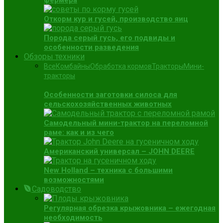
фермера
Откорм кур и гусей, производство яиц
Порода серый гусь, его подвиды и
особенности разведения
Обзоры техники
Все
Комбайны
Обработка кормов
Тракторы
Мини-
тракторы
Особенности заготовки силоса для
сельскохозяйственных животных
Самодельный мини-трактор на переломной
раме: как и из чего
Американский универсал – JOHN DEERE
New Holland – техника с большими
возможностями
Садоводство
Регулярная обрезка крыжовника – ежегодная
необходимость