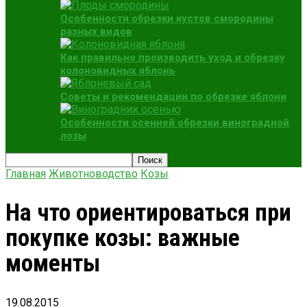
Особенности обрезки кустов смородины
разных видов
Как правильно производить уход и обрезку
колоновидных яблонь
Советы и рекомендации по обрезке яблони
Особенности осенней обрезки виноградной
лозы
Главная
Животноводство
Козы
На что ориентироваться при
покупке козы: важные
моменты
19.08.2015