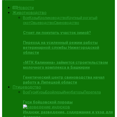
Новости
Животноводство
Все
Козы
Кролиководство
Крупный рогатый
скот
Овцеводство
Свиноводство
Стоит ли покупать участок зимой?
Переход на усиленный режим работы
ветеринарной службы Нижегородской
области
«МТК Калинина» займется строительством
молочного комплекса в Башкирии
Генетический центр свиноводства начал
работу в Липецкой области
Птицеводство
Все
Гуси
Куры
Бройлеры
Инкубаторы
Перепела
Гуси бойцовской породы
Индюки: разведение, содержание и уход для