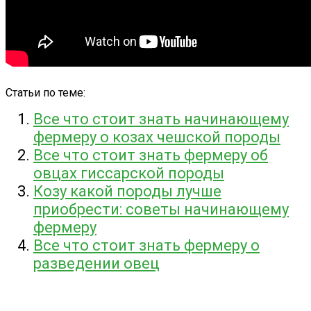
Статьи по теме:
Все что стоит знать начинающему
фермеру о козах чешской породы
Все что стоит знать фермеру об
овцах гиссарской породы
Козу какой породы лучше
приобрести: советы начинающему
фермеру
Все что стоит знать фермеру о
разведении овец