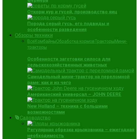
фермера
Откорм кур и гусей, производство яиц
Порода серый гусь, его подвиды и
особенности разведения
Обзоры техники
Все
Комбайны
Обработка кормов
Тракторы
Мини-
тракторы
Особенности заготовки силоса для
сельскохозяйственных животных
Самодельный мини-трактор на переломной
раме: как и из чего
Американский универсал – JOHN DEERE
New Holland – техника с большими
возможностями
Садоводство
Регулярная обрезка крыжовника – ежегодная
необходимость