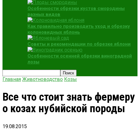
Особенности обрезки кустов смородины
разных видов
Как правильно производить уход и обрезку
колоновидных яблонь
Советы и рекомендации по обрезке яблони
Особенности осенней обрезки виноградной
лозы
Главная
Животноводство
Козы
Все что стоит знать фермеру
о козах нубийской породы
19.08.2015