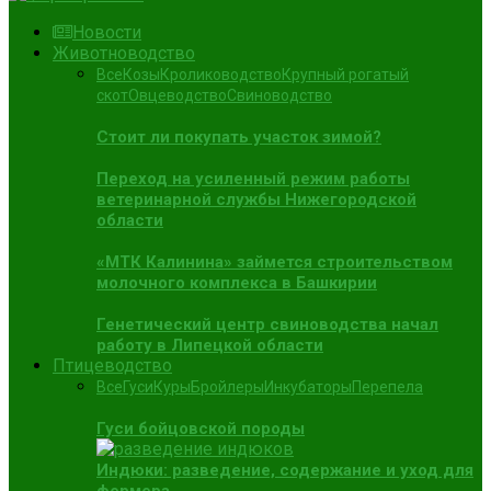
Новости
Животноводство
Все
Козы
Кролиководство
Крупный рогатый
скот
Овцеводство
Свиноводство
Стоит ли покупать участок зимой?
Переход на усиленный режим работы
ветеринарной службы Нижегородской
области
«МТК Калинина» займется строительством
молочного комплекса в Башкирии
Генетический центр свиноводства начал
работу в Липецкой области
Птицеводство
Все
Гуси
Куры
Бройлеры
Инкубаторы
Перепела
Гуси бойцовской породы
Индюки: разведение, содержание и уход для