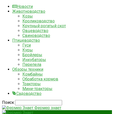
Новости
Животноводство
Козы
Кролиководство
Крупный рогатый скот
Овцеводство
Свиноводство
Птицеводство
Гуси
Куры
Бройлеры
Инкубаторы
Перепела
Обзоры техники
Комбайны
Обработка кормов
Тракторы
Мини-тракторы
Садоводство
Поиск
Фермер знает