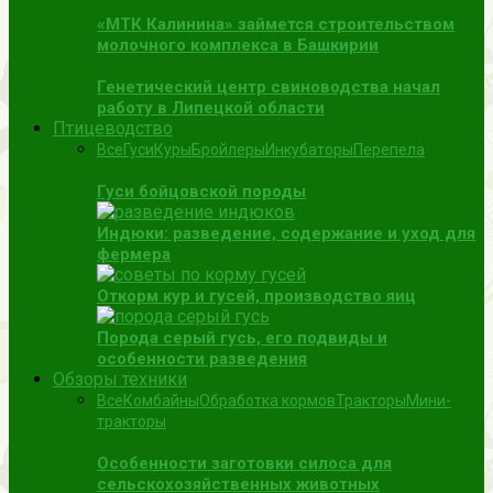
«МТК Калинина» займется строительством
молочного комплекса в Башкирии
Генетический центр свиноводства начал
работу в Липецкой области
Птицеводство
Все
Гуси
Куры
Бройлеры
Инкубаторы
Перепела
Гуси бойцовской породы
Индюки: разведение, содержание и уход для
фермера
Откорм кур и гусей, производство яиц
Порода серый гусь, его подвиды и
особенности разведения
Обзоры техники
Все
Комбайны
Обработка кормов
Тракторы
Мини-
тракторы
Особенности заготовки силоса для
сельскохозяйственных животных