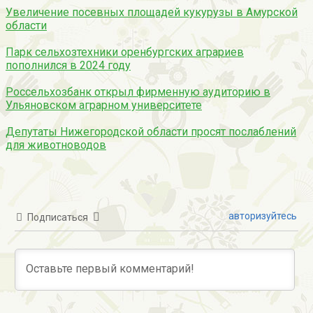
Увеличение посевных площадей кукурузы в Амурской
области
Парк сельхозтехники оренбургских аграриев
пополнился в 2024 году
Россельхозбанк открыл фирменную аудиторию в
Ульяновском аграрном университете
Депутаты Нижегородской области просят послаблений
для животноводов
авторизуйтесь
Подписаться