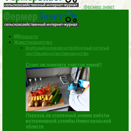
Фермер знает
Новости
Животноводство
Все
Козы
Кролиководство
Крупный рогатый
скот
Овцеводство
Свиноводство
Стоит ли покупать участок зимой?
Переход на усиленный режим работы
ветеринарной службы Нижегородской
области