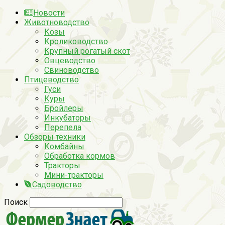
Новости
Животноводство
Козы
Кролиководство
Крупный рогатый скот
Овцеводство
Свиноводство
Птицеводство
Гуси
Куры
Бройлеры
Инкубаторы
Перепела
Обзоры техники
Комбайны
Обработка кормов
Тракторы
Мини-тракторы
Садоводство
Поиск