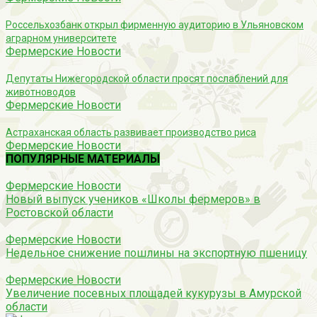
Россельхозбанк открыл фирменную аудиторию в Ульяновском
аграрном университете
Фермерские Новости
Депутаты Нижегородской области просят послаблений для
животноводов
Фермерские Новости
Астраханская область развивает производство риса
Фермерские Новости
ПОПУЛЯРНЫЕ МАТЕРИАЛЫ
Фермерские Новости
Новый выпуск учеников «Школы фермеров» в
Ростовской области
Фермерские Новости
Недельное снижение пошлины на экспортную пшеницу
Фермерские Новости
Увеличение посевных площадей кукурузы в Амурской
области