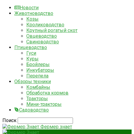
Новости
Животноводство
Козы
Кролиководство
Крупный рогатый скот
Овцеводство
Свиноводство
Птицеводство
Гуси
Куры
Бройлеры
Инкубаторы
Перепела
Обзоры техники
Комбайны
Обработка кормов
Тракторы
Мини-тракторы
Садоводство
Поиск
Фермер знает