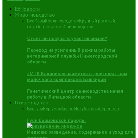
Новости
Животноводство
Все
Козы
Кролиководство
Крупный рогатый
скот
Овцеводство
Свиноводство
Стоит ли покупать участок зимой?
Переход на усиленный режим работы
ветеринарной службы Нижегородской
области
«МТК Калинина» займется строительством
молочного комплекса в Башкирии
Генетический центр свиноводства начал
работу в Липецкой области
Птицеводство
Все
Гуси
Куры
Бройлеры
Инкубаторы
Перепела
Гуси бойцовской породы
Индюки: разведение, содержание и уход для