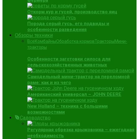
фермера
Откорм кур и гусей, производство яиц
Порода серый гусь, его подвиды и
особенности разведения
Обзоры техники
Все
Комбайны
Обработка кормов
Тракторы
Мини-
тракторы
Особенности заготовки силоса для
сельскохозяйственных животных
Самодельный мини-трактор на переломной
раме: как и из чего
Американский универсал – JOHN DEERE
New Holland – техника с большими
возможностями
Садоводство
Регулярная обрезка крыжовника – ежегодная
необходимость