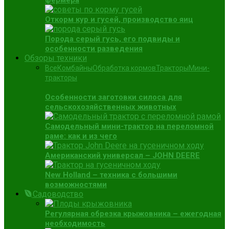
фермера
Откорм кур и гусей, производство яиц
Порода серый гусь, его подвиды и
особенности разведения
Обзоры техники
Все
Комбайны
Обработка кормов
Тракторы
Мини-
тракторы
Особенности заготовки силоса для
сельскохозяйственных животных
Самодельный мини-трактор на переломной
раме: как и из чего
Американский универсал – JOHN DEERE
New Holland – техника с большими
возможностями
Садоводство
Регулярная обрезка крыжовника – ежегодная
необходимость