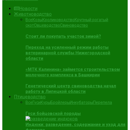
Новости
Животноводство
Все
Козы
Кролиководство
Крупный рогатый
скот
Овцеводство
Свиноводство
Стоит ли покупать участок зимой?
Переход на усиленный режим работы
ветеринарной службы Нижегородской
области
«МТК Калинина» займется строительством
молочного комплекса в Башкирии
Генетический центр свиноводства начал
работу в Липецкой области
Птицеводство
Все
Гуси
Куры
Бройлеры
Инкубаторы
Перепела
Гуси бойцовской породы
Индюки: разведение, содержание и уход для