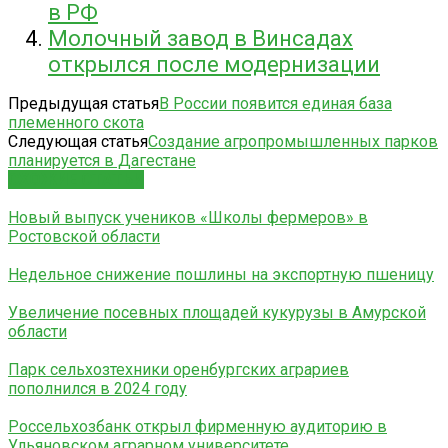
в РФ
Молочный завод в Винсадах
открылся после модернизации
Предыдущая статья
В России появится единая база
племенного скота
Следующая статья
Создание агропромышленных парков
планируется в Дагестане
СХОЖИЕ СТАТЬИ
Новый выпуск учеников «Школы фермеров» в
Ростовской области
Недельное снижение пошлины на экспортную пшеницу
Увеличение посевных площадей кукурузы в Амурской
области
Парк сельхозтехники оренбургских аграриев
пополнился в 2024 году
Россельхозбанк открыл фирменную аудиторию в
Ульяновском аграрном университете