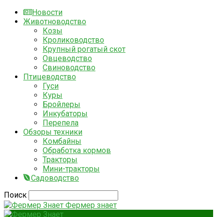
Новости
Животноводство
Козы
Кролиководство
Крупный рогатый скот
Овцеводство
Свиноводство
Птицеводство
Гуси
Куры
Бройлеры
Инкубаторы
Перепела
Обзоры техники
Комбайны
Обработка кормов
Тракторы
Мини-тракторы
Садоводство
Поиск
Фермер знает