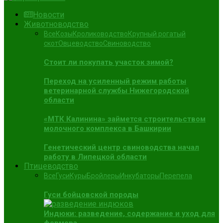
Новости
Животноводство
Все
Козы
Кролиководство
Крупный рогатый
скот
Овцеводство
Свиноводство
Стоит ли покупать участок зимой?
Переход на усиленный режим работы
ветеринарной службы Нижегородской
области
«МТК Калинина» займется строительством
молочного комплекса в Башкирии
Генетический центр свиноводства начал
работу в Липецкой области
Птицеводство
Все
Гуси
Куры
Бройлеры
Инкубаторы
Перепела
Гуси бойцовской породы
Индюки: разведение, содержание и уход для