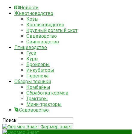
Новости
Животноводство
Козы
Кролиководство
Крупный рогатый скот
Овцеводство
Свиноводство
Птицеводство
Гуси
Куры
Бройлеры
Инкубаторы
Перепела
Обзоры техники
Комбайны
Обработка кормов
Тракторы
Мини-тракторы
Садоводство
Поиск
Фермер знает