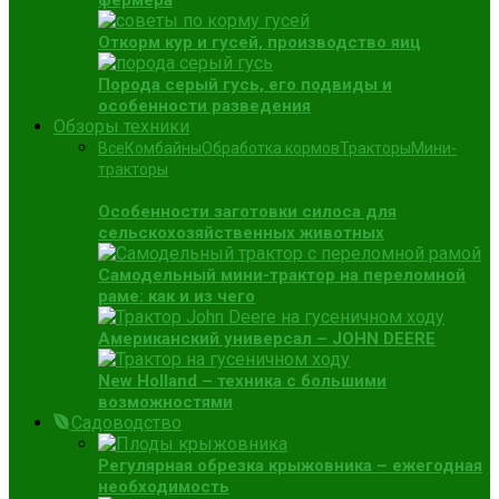
фермера
Откорм кур и гусей, производство яиц
Порода серый гусь, его подвиды и
особенности разведения
Обзоры техники
Все
Комбайны
Обработка кормов
Тракторы
Мини-
тракторы
Особенности заготовки силоса для
сельскохозяйственных животных
Самодельный мини-трактор на переломной
раме: как и из чего
Американский универсал – JOHN DEERE
New Holland – техника с большими
возможностями
Садоводство
Регулярная обрезка крыжовника – ежегодная
необходимость