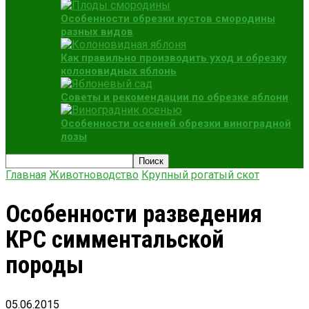
Особенности обрезки кустов смородины
разных видов
Как правильно производить уход и обрезку
колоновидных яблонь
Советы и рекомендации по обрезке яблони
Особенности осенней обрезки виноградной
лозы
Главная
Животноводство
Крупный рогатый скот
Особенности разведения
КРС симментальской
породы
05.06.2015