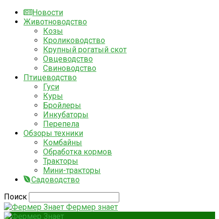
Новости
Животноводство
Козы
Кролиководство
Крупный рогатый скот
Овцеводство
Свиноводство
Птицеводство
Гуси
Куры
Бройлеры
Инкубаторы
Перепела
Обзоры техники
Комбайны
Обработка кормов
Тракторы
Мини-тракторы
Садоводство
Поиск
Фермер знает