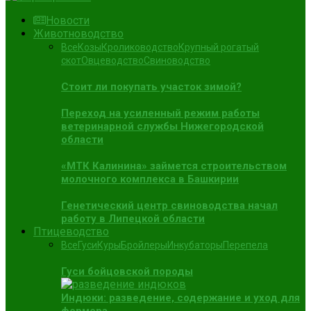
Новости
Животноводство
Все
Козы
Кролиководство
Крупный рогатый
скот
Овцеводство
Свиноводство
Стоит ли покупать участок зимой?
Переход на усиленный режим работы
ветеринарной службы Нижегородской
области
«МТК Калинина» займется строительством
молочного комплекса в Башкирии
Генетический центр свиноводства начал
работу в Липецкой области
Птицеводство
Все
Гуси
Куры
Бройлеры
Инкубаторы
Перепела
Гуси бойцовской породы
Индюки: разведение, содержание и уход для