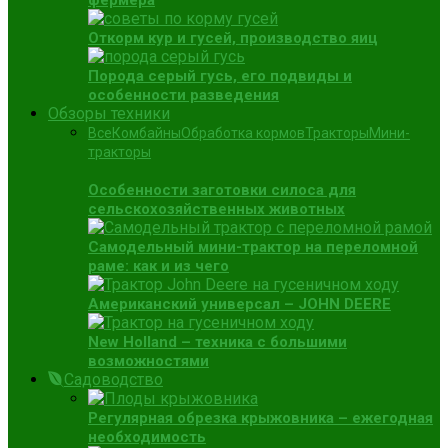
фермера
Откорм кур и гусей, производство яиц
Порода серый гусь, его подвиды и
особенности разведения
Обзоры техники
Все
Комбайны
Обработка кормов
Тракторы
Мини-
тракторы
Особенности заготовки силоса для
сельскохозяйственных животных
Самодельный мини-трактор на переломной
раме: как и из чего
Американский универсал – JOHN DEERE
New Holland – техника с большими
возможностями
Садоводство
Регулярная обрезка крыжовника – ежегодная
необходимость