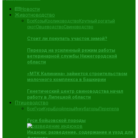
Новости
Животноводство
Все
Козы
Кролиководство
Крупный рогатый
скот
Овцеводство
Свиноводство
Стоит ли покупать участок зимой?
Переход на усиленный режим работы
ветеринарной службы Нижегородской
области
«МТК Калинина» займется строительством
молочного комплекса в Башкирии
Генетический центр свиноводства начал
работу в Липецкой области
Птицеводство
Все
Гуси
Куры
Бройлеры
Инкубаторы
Перепела
Гуси бойцовской породы
Индюки: разведение, содержание и уход для