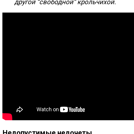
другой “свободной” крольчихой.
Недопустимые недочеты