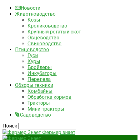
Новости
Животноводство
Козы
Кролиководство
Крупный рогатый скот
Овцеводство
Свиноводство
Птицеводство
Гуси
Куры
Бройлеры
Инкубаторы
Перепела
Обзоры техники
Комбайны
Обработка кормов
Тракторы
Мини-тракторы
Садоводство
Поиск
Фермер знает