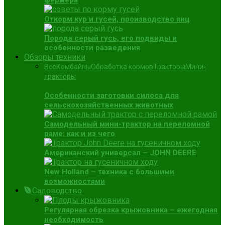
фермера
Откорм кур и гусей, производство яиц
Порода серый гусь, его подвиды и
особенности разведения
Обзоры техники
Все
Комбайны
Обработка кормов
Тракторы
Мини-
тракторы
Особенности заготовки силоса для
сельскохозяйственных животных
Самодельный мини-трактор на переломной
раме: как и из чего
Американский универсал – JOHN DEERE
New Holland – техника с большими
возможностями
Садоводство
Регулярная обрезка крыжовника – ежегодная
необходимость