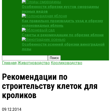
Особенности обрезки кустов смородины
разных видов
Как правильно производить уход и обрезку
колоновидных яблонь
Советы и рекомендации по обрезке яблони
Особенности осенней обрезки виноградной
лозы
Главная
Животноводство
Кролиководство
Рекомендации по
строительству клеток для
кроликов
09.12.2014