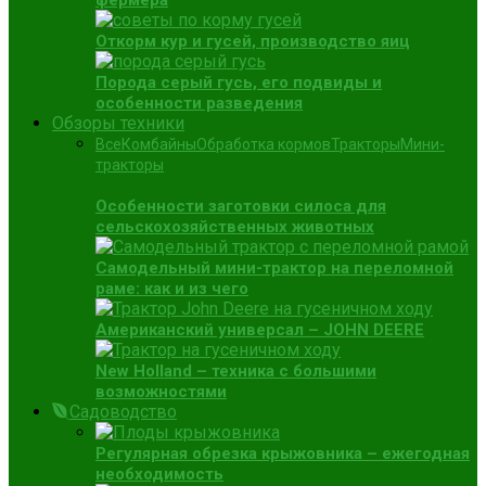
фермера
Откорм кур и гусей, производство яиц
Порода серый гусь, его подвиды и
особенности разведения
Обзоры техники
Все
Комбайны
Обработка кормов
Тракторы
Мини-
тракторы
Особенности заготовки силоса для
сельскохозяйственных животных
Самодельный мини-трактор на переломной
раме: как и из чего
Американский универсал – JOHN DEERE
New Holland – техника с большими
возможностями
Садоводство
Регулярная обрезка крыжовника – ежегодная
необходимость