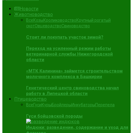
Новости
Животноводство
Все
Козы
Кролиководство
Крупный рогатый
скот
Овцеводство
Свиноводство
Стоит ли покупать участок зимой?
Переход на усиленный режим работы
ветеринарной службы Нижегородской
области
«МТК Калинина» займется строительством
молочного комплекса в Башкирии
Генетический центр свиноводства начал
работу в Липецкой области
Птицеводство
Все
Гуси
Куры
Бройлеры
Инкубаторы
Перепела
Гуси бойцовской породы
Индюки: разведение, содержание и уход для