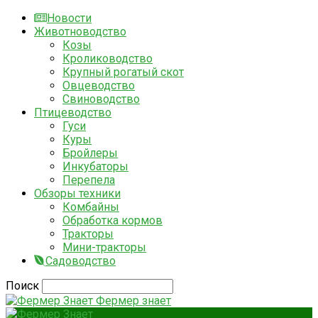
Новости
Животноводство
Козы
Кролиководство
Крупный рогатый скот
Овцеводство
Свиноводство
Птицеводство
Гуси
Куры
Бройлеры
Инкубаторы
Перепела
Обзоры техники
Комбайны
Обработка кормов
Тракторы
Мини-тракторы
Садоводство
Поиск
Фермер знает